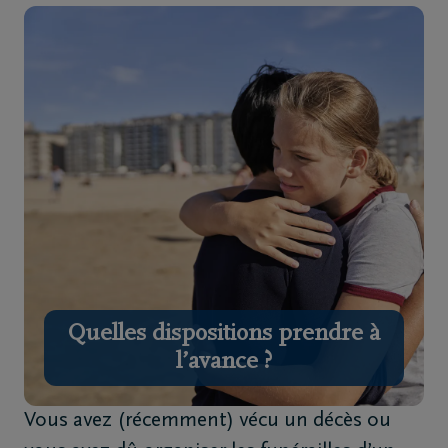
Home
À
propos
de
nous
Contact
Organiser
Quelles dispositions prendre à
des
l’avance ?
funérailles
Vous avez (récemment) vécu un décès ou
Avis