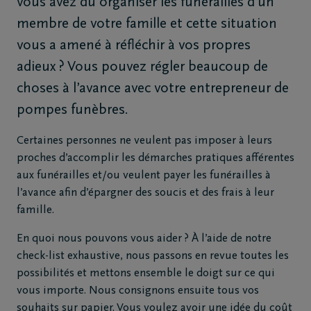
vous avez dû organiser les funérailles d’un
de
membre de votre famille et cette situation
décès
vous a amené à réfléchir à vos propres
Notre
adieux ? Vous pouvez régler beaucoup de
centre
choses à l’avance avec votre entrepreneur de
funéraire
pompes funèbres.
Certaines personnes ne veulent pas imposer à leurs
Questions
proches d’accomplir les démarches pratiques afférentes
fréquemment
aux funérailles et/ou veulent payer les funérailles à
posées
l’avance afin d’épargner des soucis et des frais à leur
famille.
Assistance
en cas de
En quoi nous pouvons vous aider ? À l’aide de notre
décès
check-list exhaustive, nous passons en revue toutes les
24h/24
possibilités et mettons ensemble le doigt sur ce qui
vous importe. Nous consignons ensuite tous vos
+32
souhaits sur papier. Vous voulez avoir une idée du coût