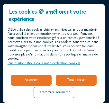
Centre Funéraire Appeltants DELA
Les cookies 🍪 améliorent votre
Petrus Turcksinstraat 33 1830 Machelen
expérience
+32 02 251 44 15
DELA utilise des cookies strictement nécessaires pour maintenir
l’accessibilité et le bon fonctionnement du site web. Pouvons-
nous améliorer votre expérience grâce à un contenu personnalisé ?
Acceptez alors tous nos cookies. Les cookies sont stockés dans
votre navigateur pour une durée limitée. Vous pouvez toujours
modifier vos préférences via les paramètres des cookies. Vous
trouverez plus d’informations dans notre politique en matière de
Home
cookies.
Plus d’informations dans notre déclaration cookies.
À propos de nous
Contact
Organiser des funérailles
Accepter
Tout refuser
Avis de décès
Notre centre funéraire
Paramétrer soi-même
Questions fréquemment posées