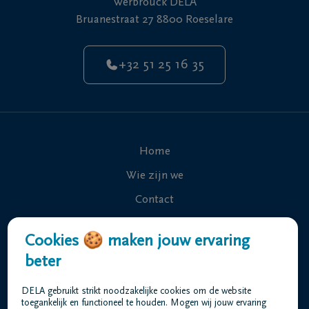
Werbrouck DELA
Bruanestraat 27 8800 Roeselare
+32 51 25 16 35
Home
Wie zijn we
Contact
Uitvaart regelen
Cookies 🍪 maken jouw ervaring
Overlijdensberichten
beter
Ons uitvaartcentrum
DELA gebruikt strikt noodzakelijke cookies om de website
Veelgestelde vragen
toegankelijk en functioneel te houden. Mogen wij jouw ervaring