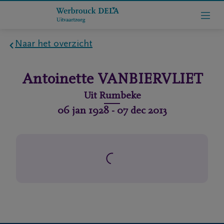
Naar het overzicht
Home
Antoinette
VANBIERVLIET
Wie
Uit
Rumbeke
zijn
06 jan 1928
-
07 dec 2013
we
Contact
Uitvaart
regelen
rlijdensberichten