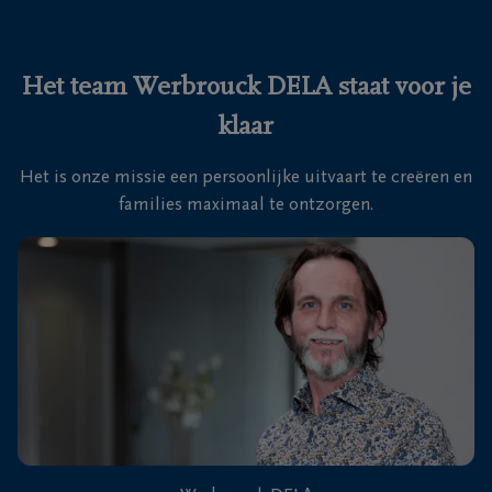
Ons
itvaartcentrum
Het team Werbrouck DELA staat voor je
klaar
Veelgestelde
vragen
Het is onze missie een persoonlijke uitvaart te creëren en
families maximaal te ontzorgen.
We
zijn er
voor je
24u/24
+32
51
25
Roeselare
16
35