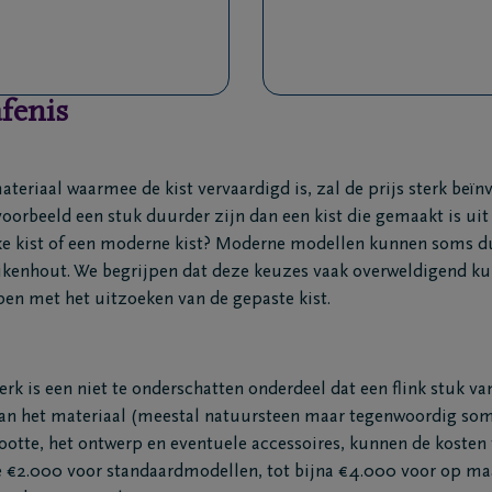
fenis
teriaal waarmee de kist vervaardigd is, zal de prijs sterk beïn
voorbeeld een stuk duurder zijn dan een kist die gemaakt is uit
eke kist of een moderne kist? Moderne modellen kunnen soms d
 eikenhout. We begrijpen dat deze keuzes vaak overweldigend k
pen met het uitzoeken van de gepaste kist.
erk is een niet te onderschatten onderdeel dat een flink stuk van
van het materiaal (meestal natuursteen maar tegenwoordig som
grootte, het ontwerp en eventuele accessoires, kunnen de kosten
 de €2.000 voor standaardmodellen, tot bijna €4.000 voor op m