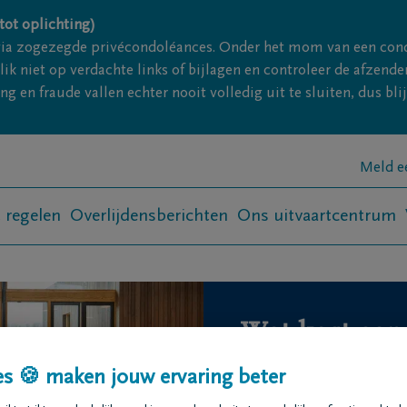
tot oplichting)
via zogezegde privécondoléances. Onder het mom van een con
ik niet op verdachte links of bijlagen en controleer de afze
g en fraude vallen echter nooit volledig uit te sluiten, dus bl
Meld e
t regelen
Overlijdensberichten
Ons uitvaartcentrum
Wat kost een 
De kosten van een ui
s 🍪 maken jouw ervaring beter
keuzes die je maakt