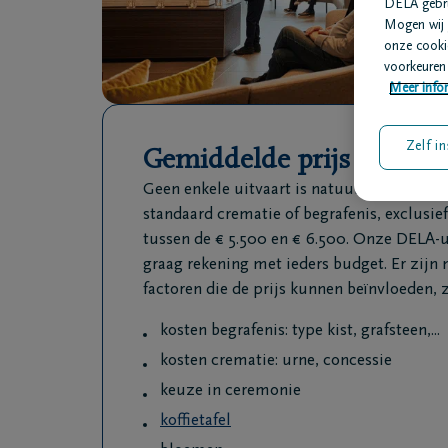
DELA gebrui
Mogen wij 
onze cookie
voorkeuren 
Meer infor
Zelf in
Gemiddelde prijs
Geen enkele uitvaart is natuurlijk identiek
standaard crematie of begrafenis, exclusief
tussen de € 5.500 en € 6.500. Onze DELA-
graag rekening met ieders budget. Er zijn 
factoren die de prijs kunnen beïnvloeden, z
kosten begrafenis: type kist, grafsteen,...
kosten crematie: urne, concessie
keuze in ceremonie
koffietafel