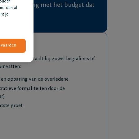
houden.
altijd rekening met het budget dat
ard dan al
hebben.
nt je
nvaarden
kosten die je betaalt bij zowel begrafenis of
omvatten:
 en opbaring van de overledene
ratieve formaliteiten door de
er)
atste groet.