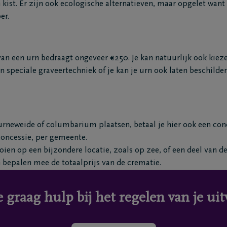
kist. Er zijn ook ecologische alternatieven, maar opgelet want 
er.
an een urn bedraagt ongeveer €250. Je kan natuurlijk ook kie
 speciale graveertechniek of je kan je urn ook laten beschilde
 urneweide of columbarium plaatsen, betaal je hier ook een conc
fconcessie, per gemeente.
ooien op een bijzondere locatie, zoals op zee, of een deel van d
 bepalen mee de totaalprijs van de crematie.
e graag hulp bij het regelen van je uit