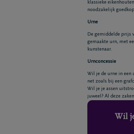
klassieke eikenhouten 
noodzakelijk goedkop
Urne
De gemiddelde prijs v
gemaakte urn, met een
kunstenaar.
Urnconcessie
Wil je de urne in een
net zoals bij een gra
Wil je je assen uitstr
juweel? Al deze zaken
Wil j