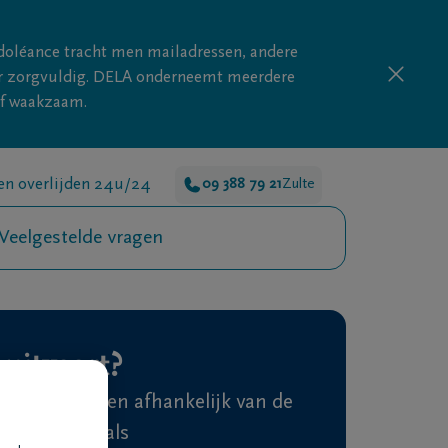
doléance tracht men mailadressen, andere
nder zorgvuldig. DELA onderneemt meerdere
ijf waakzaam.
en overlijden 24u/24
09 388 79 21
Zulte
Veelgestelde vragen
uitvaart?
tvaart variëren afhankelijk van de
. We houden als