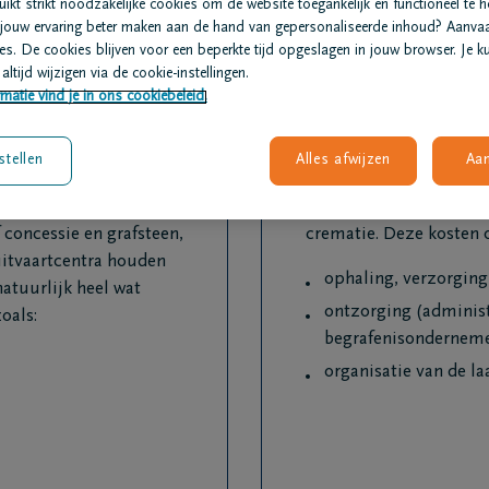
kt strikt noodzakelijke cookies om de website toegankelijk en functioneel te 
uitvaartondernemer 
jouw ervaring beter maken aan de hand van gepersonaliseerde inhoud? Aanva
families voor ogen 
s. De cookies blijven voor een beperkte tijd opgeslagen in jouw browser. Je ku
altijd wijzigen via de cookie-instellingen.
matie vind je in ons cookiebeleid.
stellen
Alles afwijzen
Aa
Basiskosten
. Vandaag kost een
Er zijn een aantal basis
 concessie en grafsteen,
crematie. Deze kosten 
uitvaartcentra houden
ophaling, verzorging
natuurlijk heel wat
ontzorging (administ
oals:
begrafenisondernem
organisatie van de la