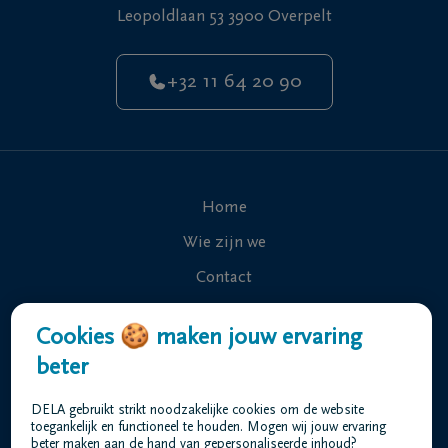
Leopoldlaan 53 3900 Overpelt
+32 11 64 20 90
Home
Wie zijn we
Contact
Uitvaart regelen
Cookies 🍪 maken jouw ervaring
Overlijdensberichten
beter
Ons uitvaartcentrum
DELA gebruikt strikt noodzakelijke cookies om de website
Veelgestelde vragen
toegankelijk en functioneel te houden. Mogen wij jouw ervaring
beter maken aan de hand van gepersonaliseerde inhoud?