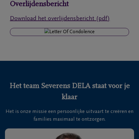
Overlijdensbericht
Ons
Download het overlijdensbericht (pdf)
itvaartcentrum
Veelgestelde
vragen
We
zijn er
voor je
Het team Severens DELA staat voor je
24u/24
klaar
+32
11
Het is onze missie een persoonlijke uitvaart te creëren en
55
Lommel
families maximaal te ontzorgen.
16
55