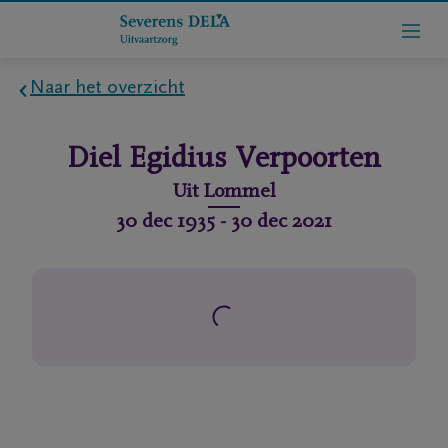
Naar het overzicht
Home
Diel Egidius
Verpoorten
Wie
Uit
Lommel
zijn
30 dec 1935
-
30 dec 2021
we
Contact
Uitvaart
regelen
rlijdensberichten