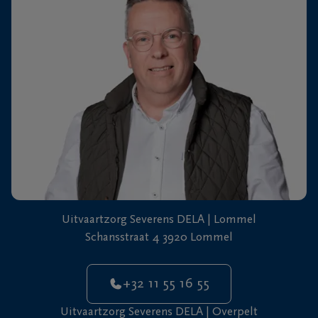
+32
11
64
Overpelt
20
90
Uitvaartzorg Severens DELA | Lommel
Schansstraat 4 3920 Lommel
+32 11 55 16 55
Uitvaartzorg Severens DELA | Overpelt