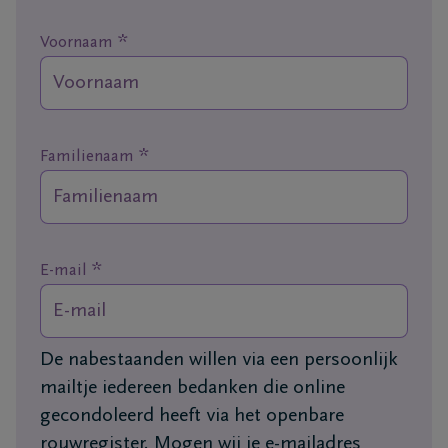
*
Ons
Voornaam
itvaartcentrum
Veelgestelde
vragen
*
Familienaam
We
zijn er
voor je
*
E-mail
24u/24
+32
11
De nabestaanden willen via een persoonlijk
55
Lommel
mailtje iedereen bedanken die online
16
gecondoleerd heeft via het openbare
55
rouwregister. Mogen wij je e-mailadres