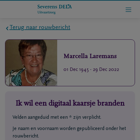
Terug naar rouwbericht
Home
Marcella
Laremans
Wie
zijn
01 Dec 1945
-
29 Dec 2022
we
Contact
Ik wil een digitaal kaarsje branden
Uitvaart
regelen
Velden aangeduid met een * zijn verplicht.
Je naam en voornaam worden gepubliceerd onder het
rlijdensberichten
rouwbericht.