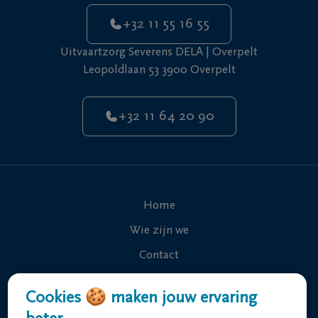
+32 11 55 16 55
Uitvaartzorg Severens DELA | Overpelt
Leopoldlaan 53 3900 Overpelt
+32 11 64 20 90
Home
Wie zijn we
Contact
Uitvaart regelen
Cookies 🍪 maken jouw ervaring
Overlijdensberichten