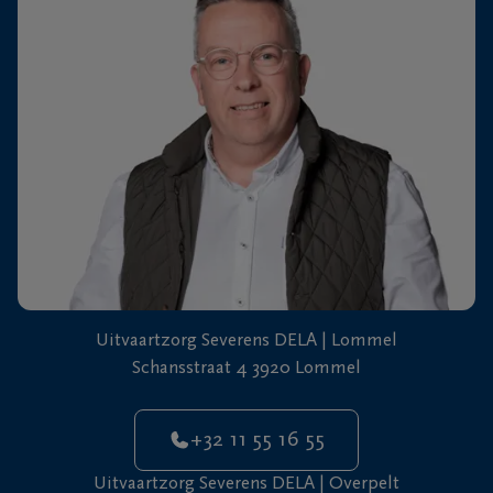
+32
11
64
Overpelt
20
90
Uitvaartzorg Severens DELA | Lommel
Schansstraat 4 3920 Lommel
+32 11 55 16 55
Uitvaartzorg Severens DELA | Overpelt