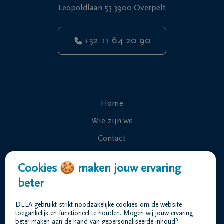
Leopoldlaan 53 3900 Overpelt
+32 11 64 20 90
Home
Wie zijn we
Contact
Uitvaart regelen
Cookies 🍪 maken jouw ervaring
Overlijdensberichten
beter
Ons uitvaartcentrum
DELA gebruikt strikt noodzakelijke cookies om de website
Veelgestelde vragen
toegankelijk en functioneel te houden. Mogen wij jouw ervaring
beter maken aan de hand van gepersonaliseerde inhoud?