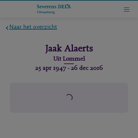
Naar het overzicht
Home
Jaak
Alaerts
Wie
Uit
Lommel
zijn
25 apr 1947
-
26 dec 2016
we
Contact
Uitvaart
regelen
rlijdensberichten