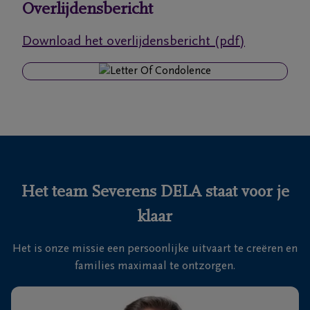
Overlijdensbericht
Ons
Download het overlijdensbericht (pdf)
itvaartcentrum
Veelgestelde
vragen
We
zijn er
voor je
Het team Severens DELA staat voor je
24u/24
klaar
+32
11
Het is onze missie een persoonlijke uitvaart te creëren en
55
Lommel
families maximaal te ontzorgen.
16
55