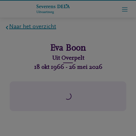
Naar het overzicht
Home
Eva
Boon
Wie
Uit
Overpelt
zijn
18 okt 1966
-
26 mei 2026
we
Contact
Uitvaart
regelen
rlijdensberichten