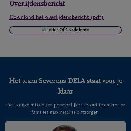
Overlijdensbericht
Ons
Download het overlijdensbericht (pdf)
itvaartcentrum
Veelgestelde
vragen
We
zijn er
voor je
Het team Severens DELA staat voor je
24u/24
klaar
+32
11
Het is onze missie een persoonlijke uitvaart te creëren en
55
Lommel
families maximaal te ontzorgen.
16
55