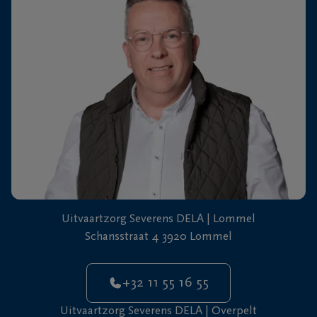
+32
11
64
Overpelt
20
90
Uitvaartzorg Severens DELA | Lommel
Schansstraat 4 3920 Lommel
+32 11 55 16 55
Uitvaartzorg Severens DELA | Overpelt