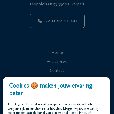
Leopoldlaan 53 3900 Overpelt
+32 11 64 20 90
Home
Wie zijn we
Contact
Uitvaart regelen
Cookies 🍪 maken jouw ervaring
Overlijdensberichten
beter
Ons uitvaartcentrum
DELA gebruikt strikt noodzakelijke cookies om de website
Veelgestelde vragen
toegankelijk en functioneel te houden. Mogen wij jouw ervaring
beter maken aan de hand van gepersonaliseerde inhoud?