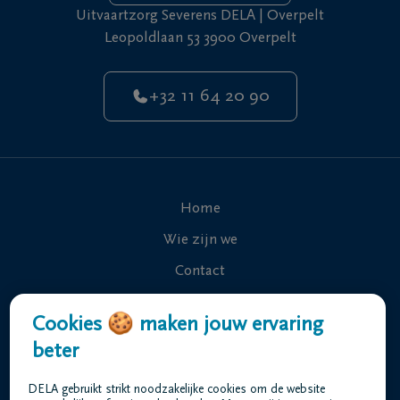
Uitvaartzorg Severens DELA | Overpelt
Leopoldlaan 53 3900 Overpelt
+32 11 64 20 90
Home
Wie zijn we
Contact
Uitvaart regelen
Cookies 🍪 maken jouw ervaring
Overlijdensberichten
beter
Ons uitvaartcentrum
DELA gebruikt strikt noodzakelijke cookies om de website
Veelgestelde vragen