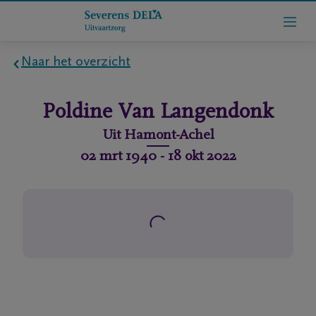
Naar het overzicht
Home
Poldine
Van Langendonk
Wie
Uit
Hamont-Achel
zijn
02 mrt 1940
-
18 okt 2022
we
Contact
Uitvaart
regelen
rlijdensberichten