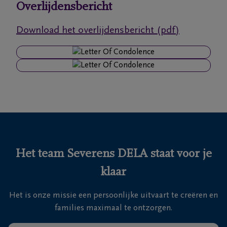
Overlijdensbericht
Ons
Download het overlijdensbericht (pdf)
itvaartcentrum
Veelgestelde
vragen
We
zijn er
voor je
24u/24
Het team Severens DELA staat voor je
+32
klaar
11
55
Lommel
Het is onze missie een persoonlijke uitvaart te creëren en
16
families maximaal te ontzorgen.
55