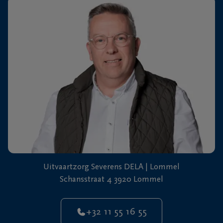
+32
11
64
Overpelt
20
90
Uitvaartzorg Severens DELA | Lommel
Schansstraat 4 3920 Lommel
+32 11 55 16 55