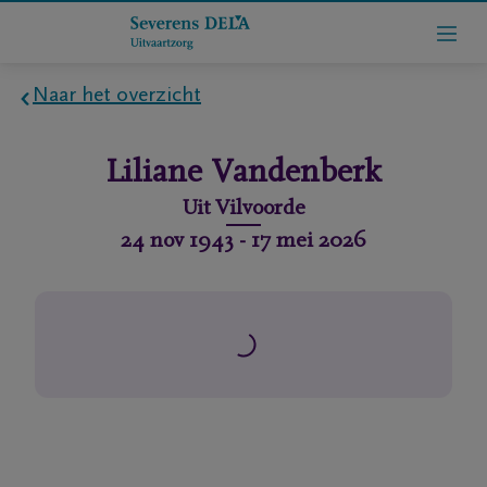
Naar het overzicht
Home
Liliane
Vandenberk
Wie
Uit
Vilvoorde
zijn
24 nov 1943
-
17 mei 2026
we
Contact
Uitvaart
regelen
rlijdensberichten