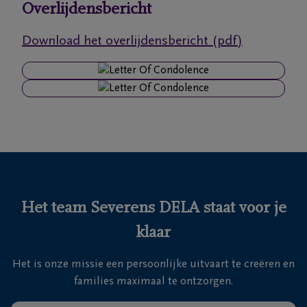
Overlijdensbericht
Ons
Download het overlijdensbericht (pdf)
itvaartcentrum
Veelgestelde
vragen
We
zijn er
voor je
24u/24
Het team Severens DELA staat voor je
+32
klaar
11
55
Lommel
Het is onze missie een persoonlijke uitvaart te creëren en
16
families maximaal te ontzorgen.
55