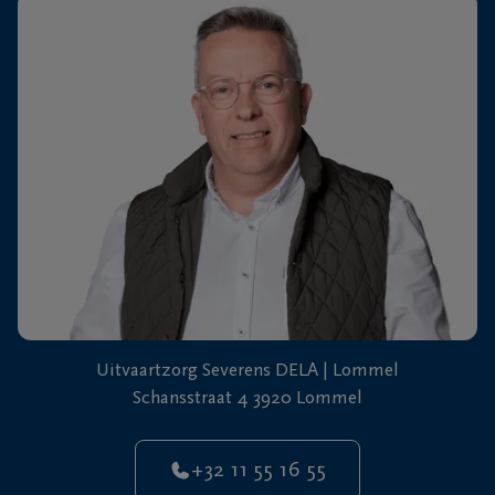
+32
11
64
Overpelt
20
90
Uitvaartzorg Severens DELA | Lommel
Schansstraat 4 3920 Lommel
+32 11 55 16 55