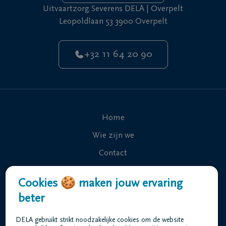
Uitvaartzorg Severens DELA | Overpelt
Leopoldlaan 53 3900 Overpelt
+32 11 64 20 90
Home
Wie zijn we
Contact
Uitvaart regelen
Cookies 🍪 maken jouw ervaring
Overlijdensberichten
beter
Ons uitvaartcentrum
DELA gebruikt strikt noodzakelijke cookies om de website
Veelgestelde vragen