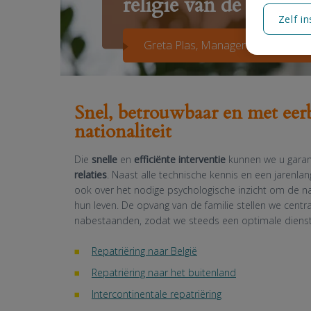
religie van de overle
Zelf in
Greta Plas, Manager DELA Repatr
Snel, betrouwbaar en met eerb
nationaliteit
Die
snelle
en
efficiënte interventie
kunnen we u garan
relaties
. Naast alle technische kennis en een jarenl
ook over het nodige psychologische inzicht om de na
hun leven. De opvang van de familie stellen we cen
nabestaanden, zodat we steeds een optimale dienst
Repatriëring naar België
Repatriëring naar het buitenland
Intercontinentale repatriëring