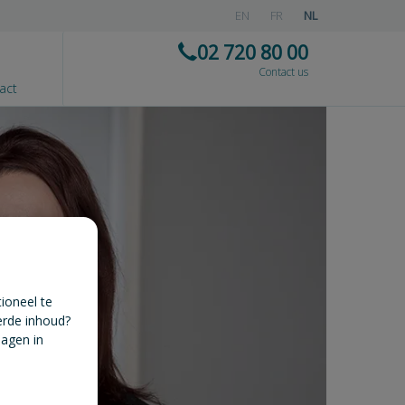
EN
FR
NL
02 720 80 00
Contact us
act
ioneel te
erde inhoud?
lagen in