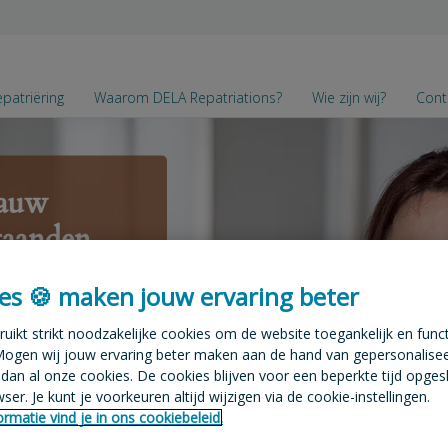
patriëring
Waarom DELA Repatriations?
Wie zijn wij?
Cont
nauw
taanden
 Brussels
es 🍪 maken jouw ervaring beter
ng van
uikt strikt noodzakelijke cookies om de website toegankelijk en funct
t het land
ogen wij jouw ervaring beter maken aan de hand van gepersonalise
and van
dan al onze cookies. De cookies blijven voor een beperkte tijd opges
er. Je kunt je voorkeuren altijd wijzigen via de cookie-instellingen.
aliteit of
rmatie vind je in ons cookiebeleid.