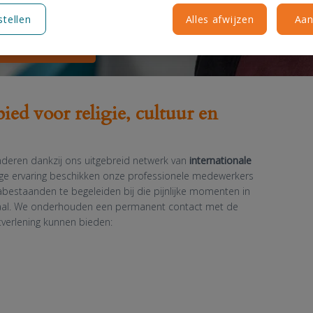
dene.
stellen
Alles afwijzen
Aan
iations
ied voor religie, cultuur en
deren dankzij ons uitgebreid netwerk van
internationale
ange ervaring beschikken onze professionele medewerkers
bestaanden te begeleiden bij die pijnlijke momenten in
traal. We onderhouden een permanent contact met de
verlening kunnen bieden: