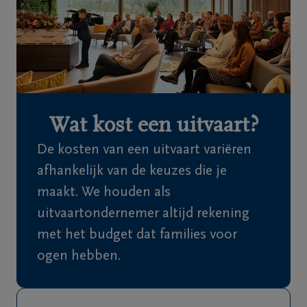
Home
Wie
zijn
we
Wat kost een uitvaart?
Contact
De kosten van een uitvaart variëren
Uitvaart
afhankelijk van de keuzes die je
regelen
maakt. We houden als
uitvaartondernemer altijd rekening
Overlijdensberichten
met het budget dat families voor
ogen hebben.
Ons
uitvaartcentrum