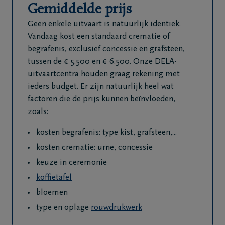
Gemiddelde prijs
Veelgestelde
Geen enkele uitvaart is natuurlijk identiek.
vragen
Vandaag kost een standaard crematie of
begrafenis, exclusief concessie en grafsteen,
Meld een
tussen de € 5.500 en € 6.500. Onze DELA-
overlijden
uitvaartcentra houden graag rekening met
24u/24
ieders budget. Er zijn natuurlijk heel wat
+32
factoren die de prijs kunnen beïnvloeden,
89
zoals:
35
kosten begrafenis: type kist, grafsteen,...
53
36
kosten crematie: urne, concessie
Genk
keuze in ceremonie
koffietafel
bloemen
type en oplage
rouwdrukwerk