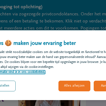
oging tot oplichting)
ichten via zogezegde privécondoléances. Onder het 
s of een betaling te bekomen. Klik niet op verdachte 
 meerdere acties om dit te voorkomen. Pogingen tot 
akzaam.
s 🍪 maken jouw ervaring beter
We zi
kt strikt noodzakelijke cookies om de website toegankelijk en functioneel te 
jouw ervaring beter maken aan de hand van gepersonaliseerde inhoud? Aanva
s. De cookies blijven voor een beperkte tijd opgeslagen in jouw browser. Je ku
t regelen
Overlijdensberichten
Ons uitvaartcentrum
altijd wijzigen via de cookie-instellingen.
matie vind je in ons cookiebeleid.
stellen
Alles afwijzen
Aa
t