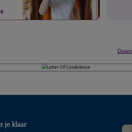
24
Downl
 je klaar