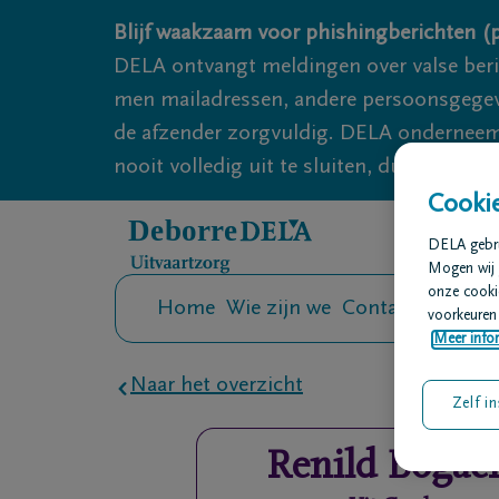
Overslaan en naar inhoud gaan
Blijf waakzaam voor phishingberichten (p
DELA ontvangt meldingen over valse ber
men mailadressen, andere persoonsgegeven
de afzender zorgvuldig. DELA onderneemt
nooit volledig uit te sluiten, dus blijf wa
Cookie
DELA gebrui
Mogen wij 
onze cookie
Home
Wie zijn we
Contact
Uitvaar
voorkeuren 
Meer infor
Naar het overzicht
Zelf in
Renild
Bogaer