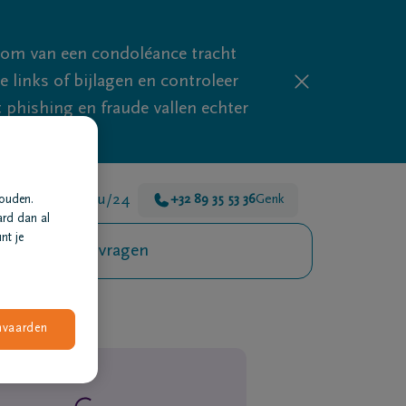
mom van een condoléance tracht
links of bijlagen en controleer
phishing en fraude vallen echter
jn er voor je 24u/24
+32 89 35 53 36
Genk
houden.
ard dan al
nt je
Veelgestelde vragen
nvaarden