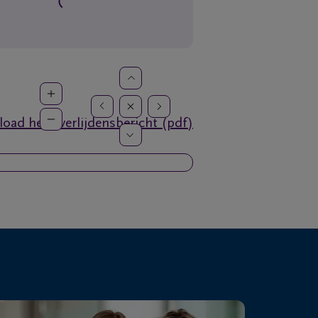
oad het overlijdensbericht (pdf)