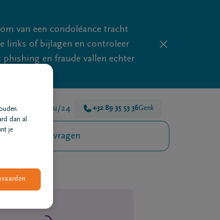
mom van een condoléance tracht
links of bijlagen en controleer
phishing en fraude vallen echter
jn er voor je 24u/24
+32 89 35 53 36
Genk
houden.
ard dan al
nt je
Veelgestelde vragen
nvaarden