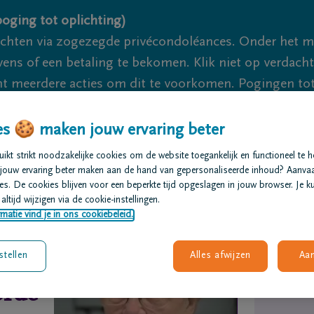
oging tot oplichting)
ichten via zogezegde privécondoléances. Onder het 
s of een betaling te bekomen. Klik niet op verdachte 
 meerdere acties om dit te voorkomen. Pogingen tot 
akzaam.
s 🍪 maken jouw ervaring beter
We zi
kt strikt noodzakelijke cookies om de website toegankelijk en functioneel te 
jouw ervaring beter maken aan de hand van gepersonaliseerde inhoud? Aanva
s. De cookies blijven voor een beperkte tijd opgeslagen in jouw browser. Je ku
t regelen
Overlijdensberichten
Ons uitvaartcentrum
altijd wijzigen via de cookie-instellingen.
matie vind je in ons cookiebeleid.
stellen
Alles afwijzen
Aa
orde