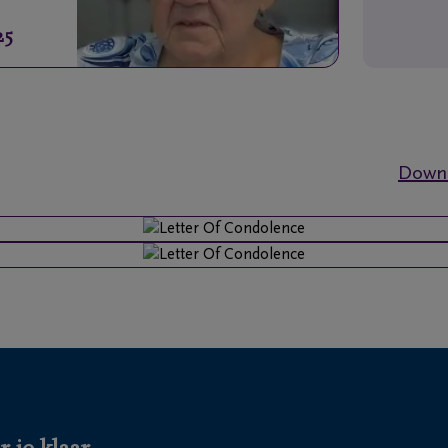
25
Downl