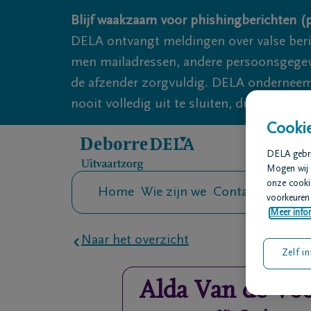
Overslaan en naar inhoud gaan
Blijf waakzaam voor phishingberichten (p
DELA ontvangt meldingen over valse ber
men mailadressen, andere persoonsgegeven
de afzender zorgvuldig. DELA onderneemt
nooit volledig uit te sluiten, dus blijf wa
Cookie
DELA gebrui
Mogen wij 
onze cookie
Home
Wie zijn we
Contact
Uitvaar
voorkeuren 
Meer infor
Naar het overzicht
Zelf in
Alda
Van de Vo