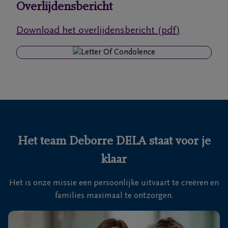
Overlijdensbericht
Ons
Download het overlijdensbericht (pdf)
itvaartcentrum
Veelgestelde
vragen
We
zijn er
voor je
Het team Deborre DELA staat voor je
24u/24
klaar
+32
89
Het is onze missie een persoonlijke uitvaart te creëren en
35
Genk
families maximaal te ontzorgen.
53
36