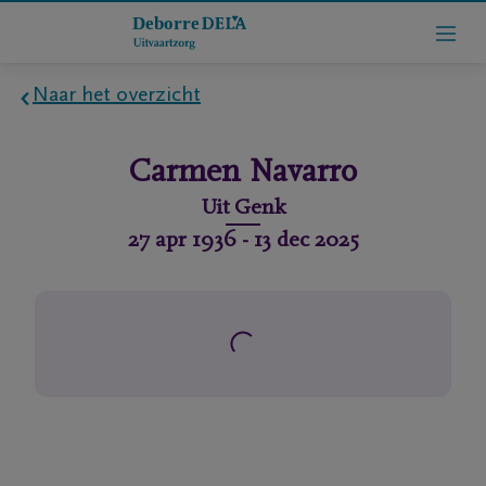
Naar het overzicht
Home
Carmen
Navarro
Wie
Uit
Genk
zijn
27 apr 1936
-
13 dec 2025
we
Contact
Uitvaart
regelen
rlijdensberichten