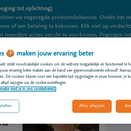
oging tot oplichting)
ichten via zogezegde privécondoléances. Onder het 
s of een betaling te bekomen. Klik niet op verdachte 
 meerdere acties om dit te voorkomen. Pogingen tot 
akzaam.
s 🍪 maken jouw ervaring beter
We zi
kt strikt noodzakelijke cookies om de website toegankelijk en functioneel te 
jouw ervaring beter maken aan de hand van gepersonaliseerde inhoud? Aanva
s. De cookies blijven voor een beperkte tijd opgeslagen in jouw browser. Je ku
t regelen
Overlijdensberichten
Ons uitvaartcentrum
altijd wijzigen via de cookie-instellingen.
matie vind je in ons cookiebeleid.
stellen
Alles afwijzen
Aa
ti