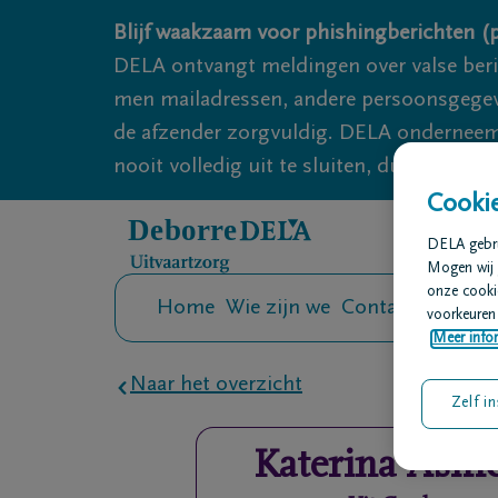
Overslaan en naar inhoud gaan
Blijf waakzaam voor phishingberichten (p
DELA ontvangt meldingen over valse ber
men mailadressen, andere persoonsgegeven
de afzender zorgvuldig. DELA onderneemt
nooit volledig uit te sluiten, dus blijf wa
Cookie
DELA gebrui
Mogen wij 
onze cookie
Home
Wie zijn we
Contact
Uitvaar
voorkeuren 
Meer infor
Naar het overzicht
Zelf in
Katerina
Asme