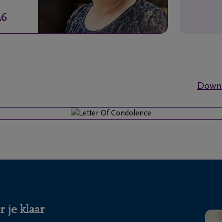
26
Downl
 je klaar