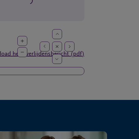
oad het overlijdensbericht (pdf)