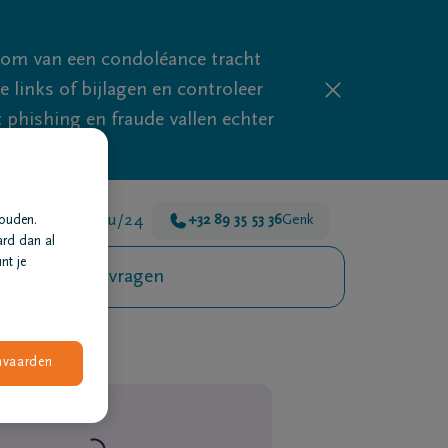
mom van een condoléance tracht
links of bijlagen en controleer
phishing en fraude vallen echter
jn er voor je 24u/24
+32 89 35 53 36
Genk
houden.
ard dan al
nt je
Veelgestelde vragen
nvaarden