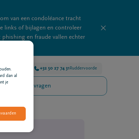
mom van een condoléance tracht
links of bijlagen en controleer
phishing en fraude vallen echter
or je 24u/24
+32 50 27 74 31
Ruddervoorde
houden.
ard dan al
nt je
Veelgestelde vragen
nvaarden