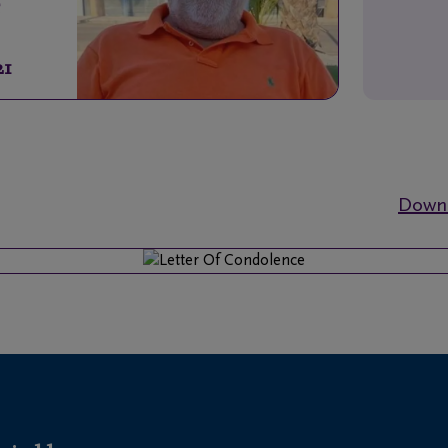
e
21
Downl