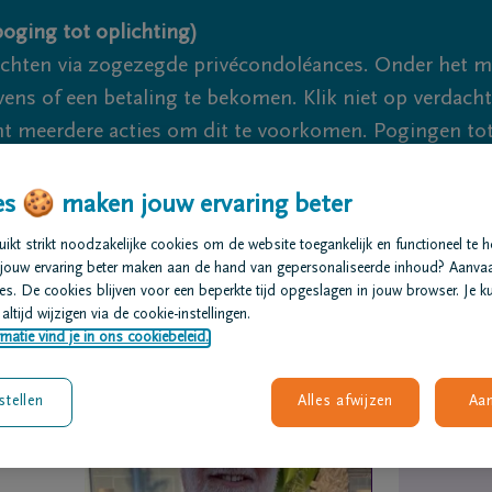
oging tot oplichting)
ichten via zogezegde privécondoléances. Onder het 
s of een betaling te bekomen. Klik niet op verdachte 
 meerdere acties om dit te voorkomen. Pogingen tot 
akzaam.
s 🍪 maken jouw ervaring beter
We zijn er vo
kt strikt noodzakelijke cookies om de website toegankelijk en functioneel te 
jouw ervaring beter maken aan de hand van gepersonaliseerde inhoud? Aanva
s. De cookies blijven voor een beperkte tijd opgeslagen in jouw browser. Je ku
t regelen
Overlijdensberichten
Ons uitvaartcentrum
altijd wijzigen via de cookie-instellingen.
matie vind je in ons cookiebeleid.
stellen
Alles afwijzen
Aa