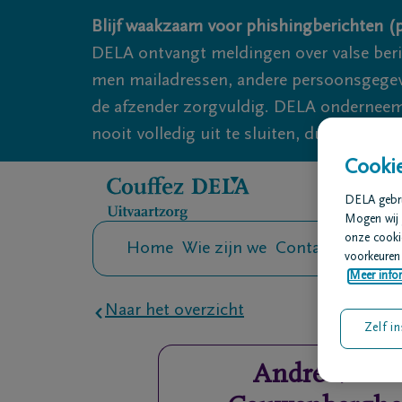
Overslaan en naar inhoud gaan
Blijf waakzaam voor phishingberichten (p
DELA ontvangt meldingen over valse ber
men mailadressen, andere persoonsgegeven
de afzender zorgvuldig. DELA onderneemt
nooit volledig uit te sluiten, dus blijf wa
Cookie
DELA gebrui
Mogen wij 
onze cookie
Home
Wie zijn we
Contact
Uitvaar
voorkeuren 
Meer infor
Naar het overzicht
Zelf in
André
Van