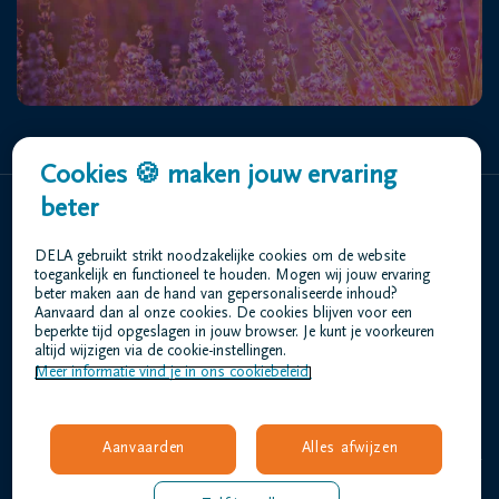
Cookies 🍪 maken jouw ervaring
beter
Home
DELA gebruikt strikt noodzakelijke cookies om de website
Wie zijn we
toegankelijk en functioneel te houden. Mogen wij jouw ervaring
Contact
beter maken aan de hand van gepersonaliseerde inhoud?
Aanvaard dan al onze cookies. De cookies blijven voor een
Uitvaart regelen
beperkte tijd opgeslagen in jouw browser. Je kunt je voorkeuren
Overlijdensberichten
altijd wijzigen via de cookie-instellingen.
Ons uitvaartcentrum
Meer informatie vind je in ons cookiebeleid.
Veelgestelde vragen
Aanvaarden
Alles afwijzen
ackaert-vanheste@dela.be