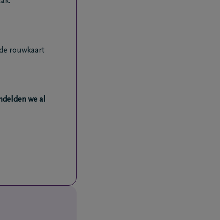
ak:
 de rouwkaart
ndelden we al
j