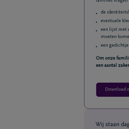
families vragen
de identiteit
eventuele kle
een lijst met
moeten kom
een gedichtje
Om onze familie
een aantal zake
Download o
Wij staan da