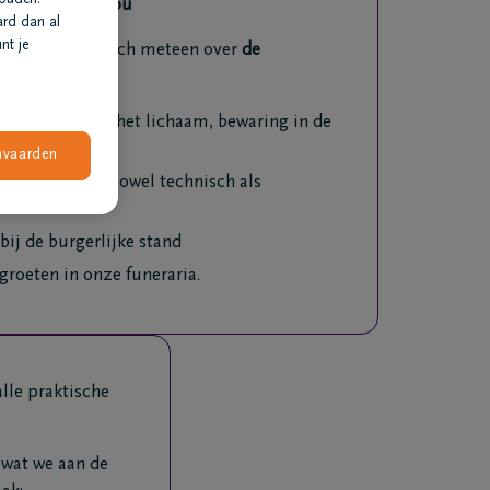
mer doet voor jou
ard dan al
nt je
s ontfermen zich meteen over
de
n opbaring van het lichaam, bewaring in de
nvaarden
ns de uitvaart, zowel technisch als
bij de burgerlijke stand
groeten in onze funeraria.
lle praktische
 wat we aan de