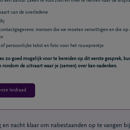
 is een aantal zaken te voorzien en mee te nemen naar de afspra
skaart van de overledene
dij
 contactgegevens: mensen die we moeten verwittigen en die op
en
 of persoonlijke tekst en foto voor het rouwprentje
s zo goed mogelijk voor te bereiden op dit eerste gesprek, bu
n rondom de uitvaart waar je (samen) over kan nadenken.
nze leidraad
g en nacht klaar om nabestaanden op te vangen bi