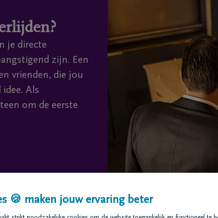
erlijden?
 je directe
eangstigend zijn. Een
 en vrienden, die jou
idee. Als
teen om de eerste
s 🍪 maken jouw ervaring beter
kt strikt noodzakelijke cookies om de website toegankelijk en functioneel te 