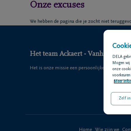
Onze excuses
Overslaan en naar inhoud gaan
We hebben de pagina die je zocht niet teruggev
Cookie
Het team Ackaert - Vanheste DELA 
DELA gebrui
Mogen wij 
Het is onze missie een persoonlijke uitvaart te 
onze cookie
voorkeuren 
Meer infor
Zelf in
Home
Wie zijn we
Con