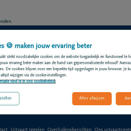
onden.
s 🍪 maken jouw ervaring beter
staat voor je klaar
kt strikt noodzakelijke cookies om de website toegankelijk en functioneel te 
jouw ervaring beter maken aan de hand van gepersonaliseerde inhoud? Aanva
creëren en families maximaal te ontzorgen.
s. De cookies blijven voor een beperkte tijd opgeslagen in jouw browser. Je ku
altijd wijzigen via de cookie-instellingen.
matie vind je in ons cookiebeleid.
stellen
Alles afwijzen
Aa
tact
Uitvaart regelen
Overlijdensberichten
Ons uitvaartcen