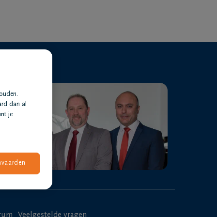
houden.
ard dan al
nt je
nvaarden
trum
Veelgestelde vragen