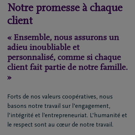
Notre promesse à chaque
Home
client
À
« Ensemble, nous assurons un
propos
adieu inoubliable et
de
personnalisé, comme si chaque
nous
client fait partie de notre famille.
»
Contact
Organiser
Forts de nos valeurs coopératives, nous
des
basons notre travail sur l'engagement,
funérailles
l'intégrité et l’entrepreneuriat. L'humanité et
le respect sont au cœur de notre travail.
Avis