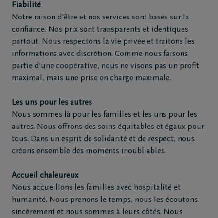
de
Fiabilité
décès
Notre raison d'être et nos services sont basés sur la
confiance. Nos prix sont transparents et identiques
partout. Nous respectons la vie privée et traitons les
Notre
informations avec discrétion. Comme nous faisons
centre
partie d'une coopérative, nous ne visons pas un profit
funéraire
maximal, mais une prise en charge maximale.
Questions
Les uns pour les autres
fréquemment
Nous sommes là pour les familles et les uns pour les
autres. Nous offrons des soins équitables et égaux pour
posées
tous. Dans un esprit de solidarité et de respect, nous
créons ensemble des moments inoubliables.
Assistance
en cas de
Accueil chaleureux
décès
Nous accueillons les familles avec hospitalité et
24h/24
humanité. Nous prenons le temps, nous les écoutons
+32
sincèrement et nous sommes à leurs côtés. Nous