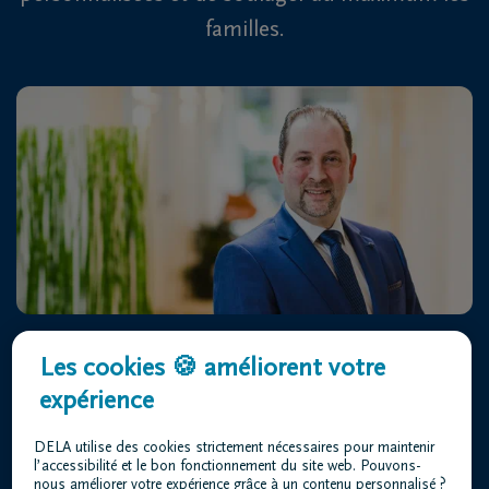
familles.
Centre Funéraire Louis DELA
Les cookies 🍪 améliorent votre
Rue Toussaint Gerkens 2 4052 Beaufays
expérience
+32 4 368 66 66
DELA utilise des cookies strictement nécessaires pour maintenir
l’accessibilité et le bon fonctionnement du site web. Pouvons-
nous améliorer votre expérience grâce à un contenu personnalisé ?