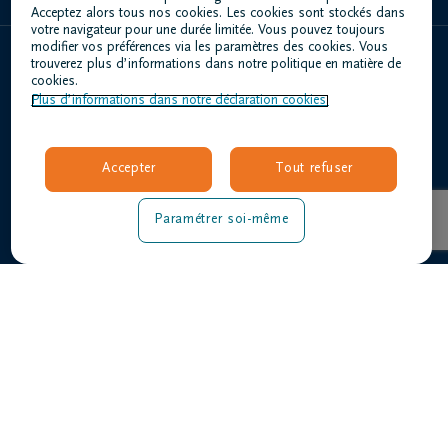
Acceptez alors tous nos cookies. Les cookies sont stockés dans
votre navigateur pour une durée limitée. Vous pouvez toujours
modifier vos préférences via les paramètres des cookies. Vous
trouverez plus d’informations dans notre politique en matière de
Home
cookies.
Plus d’informations dans notre déclaration cookies.
À propos de nous
Contact
Organiser des funérailles
Accepter
Tout refuser
Avis de décès
Notre centre funéraire
Paramétrer soi-même
Questions fréquemment posées
Conditions d'utilisation
Déclaration relative à la vie privée
Responsible disclosure
Déclaration d’accessibilité
Offres d'emploi
louis@dela.be