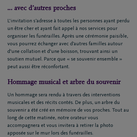
de
… avec d’autres proches
décès
L'invitation s’adresse à toutes les personnes ayant perdu
un être cher et ayant fait appel à nos services pour
Notre
organiser les funérailles. Après une cérémonie paisible,
centre
vous pourrez échanger avec d’autres familles autour
funéraire
d'une collation et d'une boisson, trouvant ainsi un
soutien mutuel. Parce que « se souvenir ensemble »
Questions
peut aussi être réconfortant.
fréquemment
posées
Hommage musical et arbre du souvenir
Un hommage sera rendu à travers des interventions
Assistance
musicales et des récits contés. De plus, un arbre du
en cas de
souvenir a été créé en mémoire de vos proches. Tout au
décès
long de cette matinée, notre orateur vous
24h/24
accompagnera et vous invitera à retirer la photo
+32
apposée sur le mur lors des funérailles.