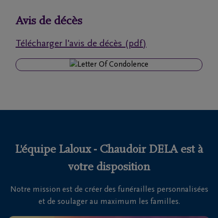
funérailles
Avis de décès
Avis
Télécharger l'avis de décès (pdf)
de
décès
Nos
centres
funéraires
Questions
fréquemment
L'équipe Laloux - Chaudoir DELA est à
posées
votre disposition
Notre mission est de créer des funérailles personnalisées
Nous
et de soulager au maximum les familles.
sommes
là pour