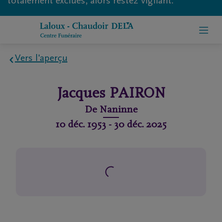
totalement exclues, alors restez vigilant.
Vers l'aperçu
Home
Jacques
PAIRON
À
De
Naninne
propos
10 déc. 1953
-
30 déc. 2025
de
nous
Contact
Organiser
des