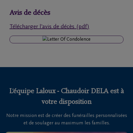
funérailles
Avis de décès
Avis
Télécharger l'avis de décès (pdf)
de
décès
Nos
centres
funéraires
Questions
fréquemment
L'équipe Laloux - Chaudoir DELA est à
posées
votre disposition
Notre mission est de créer des funérailles personnalisées
Nous
et de soulager au maximum les familles.
sommes
là pour