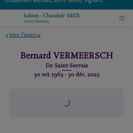
totalement exclues, alors restez vigilant.
Vers l'aperçu
Home
Bernard
VERMEERSCH
À
De
Saint-Servais
propos
30 oct. 1963
-
30 déc. 2025
de
nous
Contact
Organiser
des