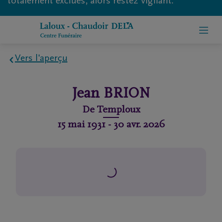
totalement exclues, alors restez vigilant.
Vers l'aperçu
Home
Jean
BRION
À
De
Temploux
propos
15 mai 1931
-
30 avr. 2026
de
nous
Contact
Organiser
des