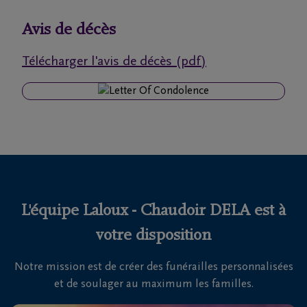
funérailles
Avis de décès
Avis
Télécharger l'avis de décès (pdf)
de
décès
Nos
centres
funéraires
Questions
fréquemment
L'équipe Laloux - Chaudoir DELA est à
posées
votre disposition
Notre mission est de créer des funérailles personnalisées
Nous
et de soulager au maximum les familles.
sommes
là pour