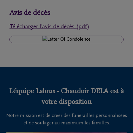
funérailles
Avis de décès
Avis
Télécharger l'avis de décès (pdf)
de
décès
Nos
centres
funéraires
Questions
fréquemment
L'équipe Laloux - Chaudoir DELA est à
posées
votre disposition
Notre mission est de créer des funérailles personnalisées
Nous
et de soulager au maximum les familles.
sommes
là pour