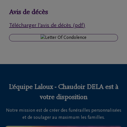
funérailles
Avis de décès
Avis
Télécharger l'avis de décès (pdf)
de
décès
Nos
centres
funéraires
Questions
fréquemment
L'équipe Laloux - Chaudoir DELA est à
posées
votre disposition
Notre mission est de créer des funérailles personnalisées
Nous
et de soulager au maximum les familles.
sommes
là pour