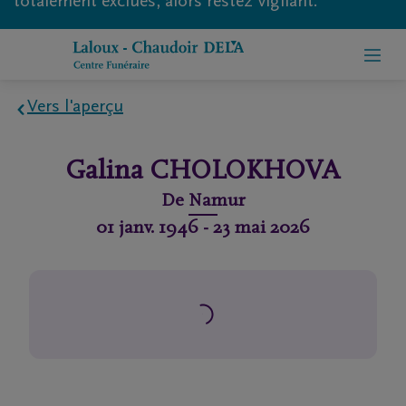
totalement exclues, alors restez vigilant.
Vers l'aperçu
Home
Galina
CHOLOKHOVA
À
De
Namur
propos
01 janv. 1946
-
23 mai 2026
de
nous
Contact
Organiser
des