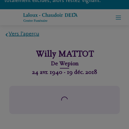
totalement exclues, alors restez vigilant.
Vers l'aperçu
Home
Willy
MATTOT
À
De
Wepion
propos
24 avr. 1940
-
19 déc. 2018
de
nous
Contact
Organiser
des