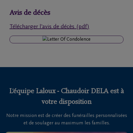
funérailles
Avis de décès
Avis
Télécharger l'avis de décès (pdf)
de
décès
Nos
centres
funéraires
Questions
fréquemment
L'équipe Laloux - Chaudoir DELA est à
posées
votre disposition
Notre mission est de créer des funérailles personnalisées
Nous
et de soulager au maximum les familles.
sommes
là pour