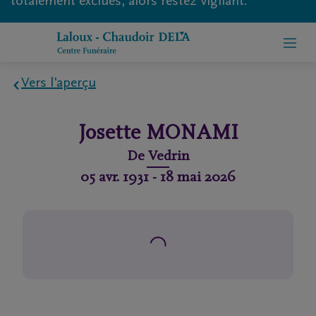
totalement exclues, alors restez vigilant.
Vers l'aperçu
Home
Josette
MONAMI
À
De
Vedrin
propos
05 avr. 1931
-
18 mai 2026
de
nous
Contact
Organiser
des