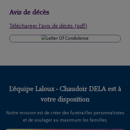
funérailles
Avis de décès
Avis
Télécharger l'avis de décès (pdf)
de
décès
Nos
centres
funéraires
Questions
fréquemment
L'équipe Laloux - Chaudoir DELA est à
posées
votre disposition
Notre mission est de créer des funérailles personnalisées
Nous
et de soulager au maximum les familles.
sommes
là pour