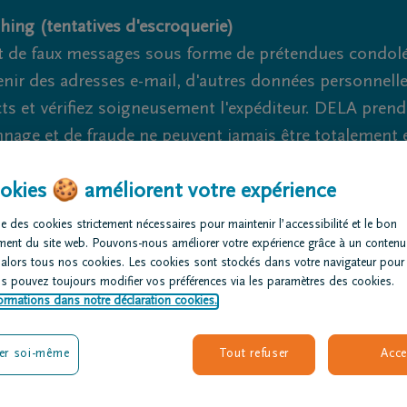
hing (tentatives d'escroquerie)
 de faux messages sous forme de prétendues condoléa
nir des adresses e-mail, d'autres données personnell
cts et vérifiez soigneusement l'expéditeur. DELA pren
nage et de fraude ne peuvent jamais être totalement ex
okies 🍪 améliorent votre expérience
Nous somme
e des cookies strictement nécessaires pour maintenir l’accessibilité et le bon
rganiser des
Avis de
Nos centres
ment du site web. Pouvons-nous améliorer votre expérience grâce à un contenu
nérailles
décès
funéraires
 alors tous nos cookies. Les cookies sont stockés dans votre navigateur pour
us pouvez toujours modifier vos préférences via les paramètres des cookies.
ormations dans notre déclaration cookies.
er soi-même
Tout refuser
Acce
RT