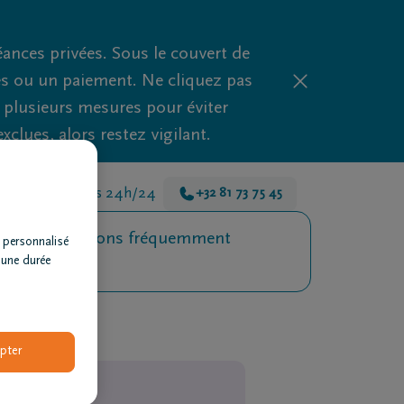
nces privées. Sous le couvert de
es ou un paiement. Ne cliquez pas
d plusieurs mesures pour éviter
clues, alors restez vigilant.
s là pour vous 24h/24
+32 81 73 75 45
Questions fréquemment
 personnalisé
posées
 une durée
pter