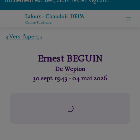
totalement exclues, alors restez vigilant.
Vers l'aperçu
Home
Ernest
BEGUIN
À
De
Wepion
propos
30 sept. 1943
-
04 mai 2026
de
nous
Contact
Organiser
des