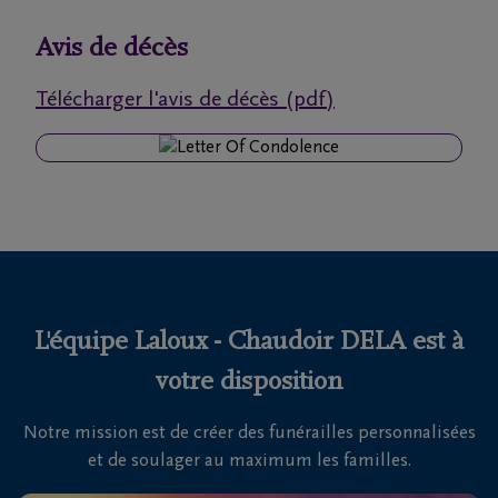
funérailles
Avis de décès
Avis
Télécharger l'avis de décès (pdf)
de
décès
Nos
centres
funéraires
Questions
fréquemment
L'équipe Laloux - Chaudoir DELA est à
posées
votre disposition
Notre mission est de créer des funérailles personnalisées
Nous
et de soulager au maximum les familles.
sommes
là pour