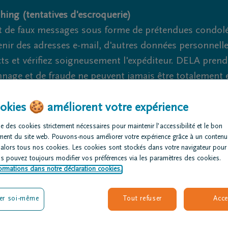
hing (tentatives d'escroquerie)
 de faux messages sous forme de prétendues condoléa
nir des adresses e-mail, d'autres données personnell
cts et vérifiez soigneusement l'expéditeur. DELA pren
nage et de fraude ne peuvent jamais être totalement ex
okies 🍪 améliorent votre expérience
Nous somme
e des cookies strictement nécessaires pour maintenir l’accessibilité et le bon
ment du site web. Pouvons-nous améliorer votre expérience grâce à un contenu
rganiser des
Avis de
Nos centres
 alors tous nos cookies. Les cookies sont stockés dans votre navigateur pour
nérailles
décès
funéraires
us pouvez toujours modifier vos préférences via les paramètres des cookies.
ormations dans notre déclaration cookies.
er soi-même
Tout refuser
Acce