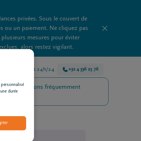
nces privées. Sous le couvert de
es ou un paiement. Ne cliquez pas
d plusieurs mesures pour éviter
clues, alors restez vigilant.
s là pour vous 24h/24
+32 4 336 25 76
 personnalisé
Questions fréquemment
 une durée
posées
pter