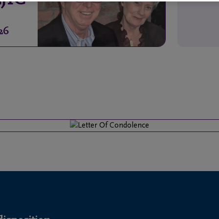
JIC
26