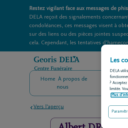
Obituaries.breadcrumbs.SkipLink
Restez vigilant face aux messages de phis
DELA reçoit des signalements concernant
condoléances, ces messages visent à obte
sur des liens ou des pièces jointes suspe
cela. Cependant, les tentatives d'hameçon
Les co
DELA utilis
fonctionne
Home
À propos de
Contact
O
? Acceptez
nous
fu
limitée. Vo
Plus d’inf
Vers l'aperçu
Paramétr