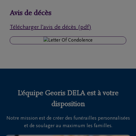
funérailles
Avis de décès
Avis
Télécharger l'avis de décès (pdf)
de
décès
Nos
centres
funéraires
Questions
fréquemment
L'équipe Georis DELA est à votre
posées
disposition
Notre mission est de créer des funérailles personnalisées
Nous
et de soulager au maximum les familles.
sommes
là pour