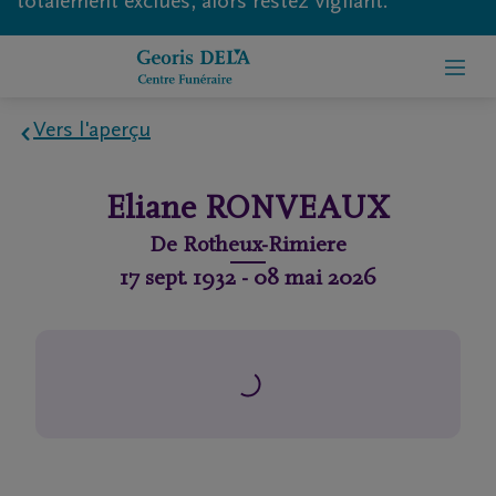
totalement exclues, alors restez vigilant.
Vers l'aperçu
Home
Eliane
RONVEAUX
À
De
Rotheux-Rimiere
propos
17 sept. 1932
-
08 mai 2026
de
nous
Contact
Organiser
des