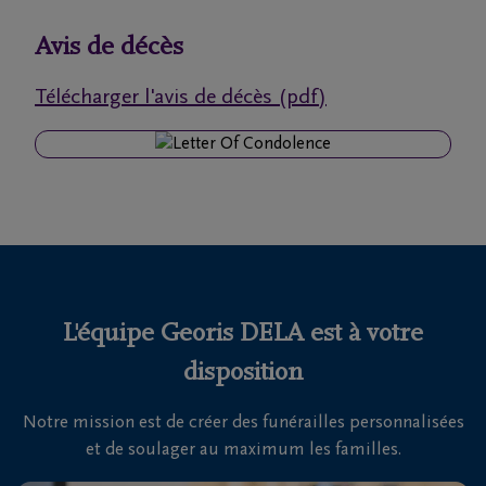
funérailles
Avis de décès
Avis
Télécharger l'avis de décès (pdf)
de
décès
Nos
centres
funéraires
Questions
fréquemment
L'équipe Georis DELA est à votre
posées
disposition
Notre mission est de créer des funérailles personnalisées
Nous
et de soulager au maximum les familles.
sommes
là pour