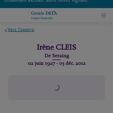
totalement exclues, alors restez vigilant.
Vers l'aperçu
Home
Irène
CLEIS
À
De
Seraing
propos
02 juin 1927
-
05 déc. 2012
de
nous
Contact
Organiser
des