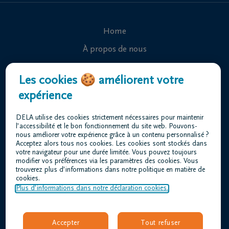
Home
À propos de nous
Contact
Les cookies 🍪 améliorent votre
Organiser des funérailles
expérience
Avis de décès
DELA utilise des cookies strictement nécessaires pour maintenir
Nos centres funéraires
l’accessibilité et le bon fonctionnement du site web. Pouvons-
nous améliorer votre expérience grâce à un contenu personnalisé ?
Questions fréquemment posées
Acceptez alors tous nos cookies. Les cookies sont stockés dans
votre navigateur pour une durée limitée. Vous pouvez toujours
modifier vos préférences via les paramètres des cookies. Vous
trouverez plus d’informations dans notre politique en matière de
Conditions d'utilisation
cookies.
Déclaration relative à la vie privée
Plus d’informations dans notre déclaration cookies.
Responsible disclosure
Déclaration d’accessibilité
Accepter
Tout refuser
Offres d'emploi