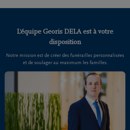
funérailles
Avis
de
L'équipe Georis DELA est à votre
décès
disposition
Nos
Notre mission est de créer des funérailles personnalisées
centres
et de soulager au maximum les familles.
funéraires
Questions
fréquemment
posées
Nous
sommes
là pour