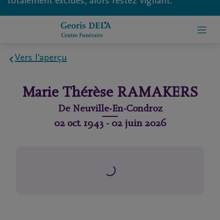
totalement exclues, alors restez vigilant.
Vers l'aperçu
Home
Marie Thérèse
RAMAKERS
À
De
Neuville-En-Condroz
propos
02 oct. 1943
-
02 juin 2026
de
nous
Contact
Organiser
des