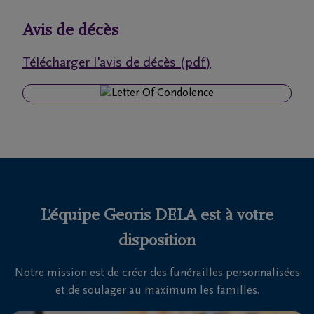
funérailles
Avis de décès
Avis
Télécharger l'avis de décès (pdf)
de
décès
Nos
centres
funéraires
Questions
fréquemment
L'équipe Georis DELA est à votre
posées
disposition
Notre mission est de créer des funérailles personnalisées
Nous
et de soulager au maximum les familles.
sommes
là pour