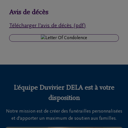
funérailles
Avis de décès
Avis
Télécharger l'avis de décès (pdf)
de
décès
Notre
centre
funéraire
Questions
fréquemment
L'équipe Duvivier DELA est à votre
posées
disposition
Notre mission est de créer des funérailles personnalisées
Nous
et d’apporter un maximum de soutien aux familles.
sommes
là pour