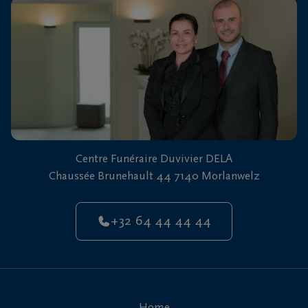
vous
24h/24
+32
64
44
Morlanwelz
44
44
Centre Funéraire Duvivier DELA
Chaussée Brunehault 44 7140 Morlanwelz
+32 64 44 44 44