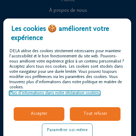
Home
À propos de nous
Contact
Les cookies 🍪 améliorent votre
Organiser des funérailles
expérience
Avis de décès
DELA utilise des cookies strictement nécessaires pour maintenir
Notre centre funéraire
l’accessibilité et le bon fonctionnement du site web. Pouvons-
nous améliorer votre expérience grâce à un contenu personnalisé ?
Questions fréquemment posées
Acceptez alors tous nos cookies. Les cookies sont stockés dans
votre navigateur pour une durée limitée. Vous pouvez toujours
modifier vos préférences via les paramètres des cookies. Vous
trouverez plus d’informations dans notre politique en matière de
Conditions d'utilisation
cookies.
Déclaration relative à la vie privée
Plus d’informations dans notre déclaration cookies.
Responsible disclosure
Déclaration d’accessibilité
Accepter
Tout refuser
Offres d'emploi
duvivier@dela.be
Paramétrer soi-même