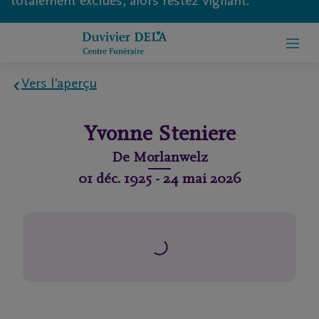
totalement exclues, alors restez vigilant.
Vers l'aperçu
Home
Yvonne
Steniere
À
De
Morlanwelz
propos
01 déc. 1925
-
24 mai 2026
de
nous
Contact
Organiser
des