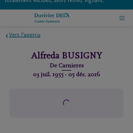
totalement exclues, alors restez vigilant.
Vers l'aperçu
Home
Alfreda
BUSIGNY
À
De
Carnieres
propos
03 juil. 1955
-
05 déc. 2016
de
nous
Contact
Organiser
des