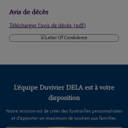
funérailles
Avis de décès
Avis
Télécharger l'avis de décès (pdf)
de
décès
Notre
centre
funéraire
Questions
fréquemment
L'équipe Duvivier DELA est à votre
posées
disposition
Notre mission est de créer des funérailles personnalisées
Nous
et d’apporter un maximum de soutien aux familles.
sommes
là pour