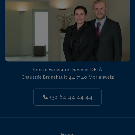
vous
24h/24
+32
64
44
Morlanwelz
44
44
Centre Funéraire Duvivier DELA
Chaussée Brunehault 44 7140 Morlanwelz
+32 64 44 44 44