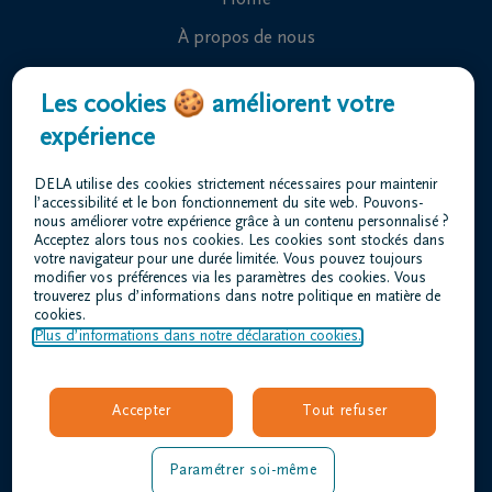
Home
À propos de nous
Contact
Les cookies 🍪 améliorent votre
Organiser des funérailles
expérience
Avis de décès
DELA utilise des cookies strictement nécessaires pour maintenir
Notre centre funéraire
l’accessibilité et le bon fonctionnement du site web. Pouvons-
nous améliorer votre expérience grâce à un contenu personnalisé ?
Questions fréquemment posées
Acceptez alors tous nos cookies. Les cookies sont stockés dans
votre navigateur pour une durée limitée. Vous pouvez toujours
modifier vos préférences via les paramètres des cookies. Vous
trouverez plus d’informations dans notre politique en matière de
Conditions d'utilisation
cookies.
Déclaration relative à la vie privée
Plus d’informations dans notre déclaration cookies.
Responsible disclosure
Déclaration d’accessibilité
Accepter
Tout refuser
Offres d'emploi
duvivier@dela.be
Paramétrer soi-même