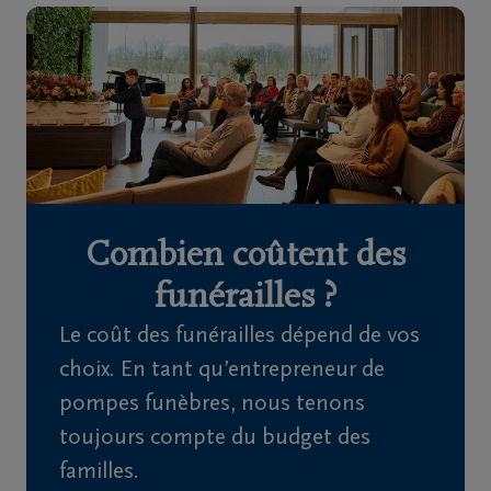
Home
À
propos
de
nous
Combien coûtent des
Contact
funérailles ?
Le coût des funérailles dépend de vos
Organiser
choix. En tant qu’entrepreneur de
des
pompes funèbres, nous tenons
funérailles
toujours compte du budget des
Avis
familles.