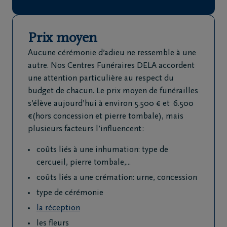
de
décès
Prix moyen
Nos
Aucune cérémonie d’adieu ne ressemble à une
centres
autre. Nos Centres Funéraires DELA accordent
funéraires
une attention particulière au respect du
budget de chacun. Le prix moyen de funérailles
s’élève aujourd’hui à environ 5.500 € et 6.500
Questions
€(hors concession et pierre tombale), mais
fréquemment
plusieurs facteurs l’influencent :
posées
coûts liés à une inhumation: type de
Assistance
cercueil, pierre tombale,...
en cas de
coûts liés a une crémation: urne, concession
décès
type de cérémonie
24h/24
la réception
+32
les fleurs