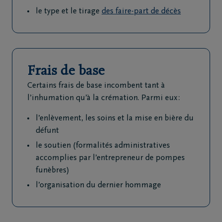
85
le type et le tirage
des faire-part de décès
21
34
52
Wanze
Frais de base
+32
85
Certains frais de base incombent tant à
21
l’inhumation qu’à la crémation. Parmi eux :
18
l’enlèvement, les soins et la mise en bière du
64
défunt
Tihange
le soutien (formalités administratives
+32
accomplies par l’entrepreneur de pompes
85
funèbres)
21
l’organisation du dernier hommage
18
64
Tinlot