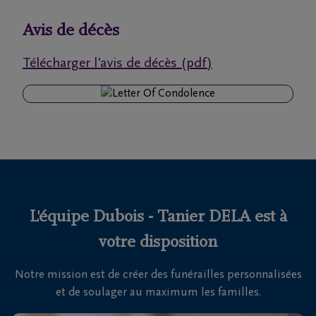
funérailles
Avis de décès
Avis
Télécharger l'avis de décès (pdf)
de
décès
Nos
centres
funéraires
Questions
fréquemment
L'équipe Dubois - Tanier DELA est à
posées
votre disposition
Notre mission est de créer des funérailles personnalisées
Nous
et de soulager au maximum les familles.
sommes
là pour