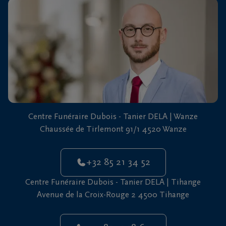
vous
24h/24
+32
85
21
Wanze
34
52
+32
Centre Funéraire Dubois - Tanier DELA | Wanze
85
Chaussée de Tirlemont 91/1 4520 Wanze
21
Tihange
18
64
+32 85 21 34 52
+32
Centre Funéraire Dubois - Tanier DELA | Tihange
85
Avenue de la Croix-Rouge 2 4500 Tihange
21
Tinlot
18