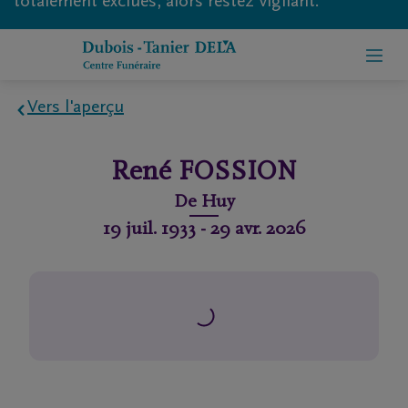
totalement exclues, alors restez vigilant.
Vers l'aperçu
Home
René
FOSSION
À
De
Huy
propos
19 juil. 1933
-
29 avr. 2026
de
nous
Contact
Organiser
des