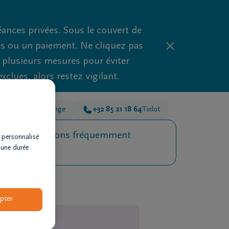
nces privées. Sous le couvert de
es ou un paiement. Ne cliquez pas
d plusieurs mesures pour éviter
clues, alors restez vigilant.
2 85 21 18 64
Tihange
+32 85 21 18 64
Tinlot
Questions fréquemment
 personnalisé
posées
 une durée
pter