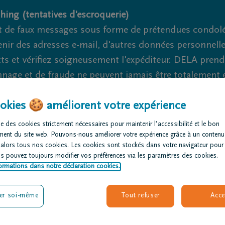
hing (tentatives d'escroquerie)
 de faux messages sous forme de prétendues condoléa
nir des adresses e-mail, d'autres données personnell
cts et vérifiez soigneusement l'expéditeur. DELA pren
nage et de fraude ne peuvent jamais être totalement ex
okies 🍪 améliorent votre expérience
mmes là pour vous 24h/24
+32 85 21 34 52
Wanze
+3
e des cookies strictement nécessaires pour maintenir l’accessibilité et le bon
rganiser des
Avis de
Nos centres
ment du site web. Pouvons-nous améliorer votre expérience grâce à un contenu
nérailles
décès
funéraires
 alors tous nos cookies. Les cookies sont stockés dans votre navigateur pour
us pouvez toujours modifier vos préférences via les paramètres des cookies.
ormations dans notre déclaration cookies.
er soi-même
Tout refuser
Acce
S