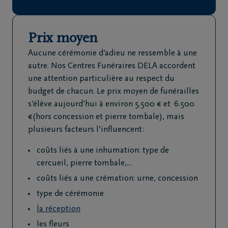
de
décès
Prix moyen
Nos
Aucune cérémonie d’adieu ne ressemble à une
centres
autre. Nos Centres Funéraires DELA accordent
funéraires
une attention particulière au respect du
budget de chacun. Le prix moyen de funérailles
s’élève aujourd’hui à environ 5.500 € et 6.500
Questions
€(hors concession et pierre tombale), mais
fréquemment
plusieurs facteurs l’influencent :
posées
coûts liés à une inhumation: type de
Assistance
cercueil, pierre tombale,...
en cas de
coûts liés a une crémation: urne, concession
décès
type de cérémonie
24h/24
la réception
+32
les fleurs