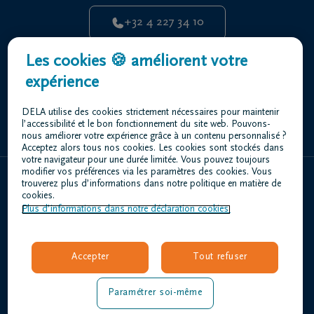
+32 4 227 34 10
Centre Funéraire Bottin DELA | Beyne - Heusay
Les cookies 🍪 améliorent votre
Rue De Herve 544 4610 Beyne-Heusay
expérience
+32 4 227 34 10
DELA utilise des cookies strictement nécessaires pour maintenir
l’accessibilité et le bon fonctionnement du site web. Pouvons-
nous améliorer votre expérience grâce à un contenu personnalisé ?
Acceptez alors tous nos cookies. Les cookies sont stockés dans
votre navigateur pour une durée limitée. Vous pouvez toujours
modifier vos préférences via les paramètres des cookies. Vous
trouverez plus d’informations dans notre politique en matière de
Home
cookies.
Plus d’informations dans notre déclaration cookies.
À propos de nous
Contact
Organiser des funérailles
Accepter
Tout refuser
Avis de décès
Nos centres funéraires
Paramétrer soi-même
Questions fréquemment posées