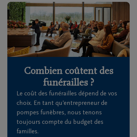
Home
À
propos
de
nous
Combien coûtent des
Contact
funérailles ?
Le coût des funérailles dépend de vos
Organiser
choix. En tant qu’entrepreneur de
des
pompes funèbres, nous tenons
funérailles
toujours compte du budget des
Avis
familles.