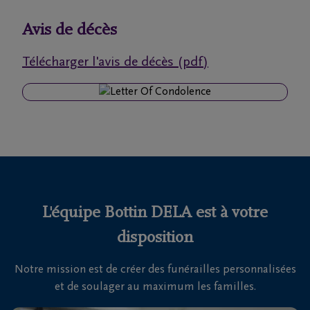
funérailles
Avis de décès
Avis
Télécharger l'avis de décès (pdf)
de
décès
Nos
centres
funéraires
Questions
fréquemment
L'équipe Bottin DELA est à votre
posées
disposition
Notre mission est de créer des funérailles personnalisées
Nous
et de soulager au maximum les familles.
sommes
là pour