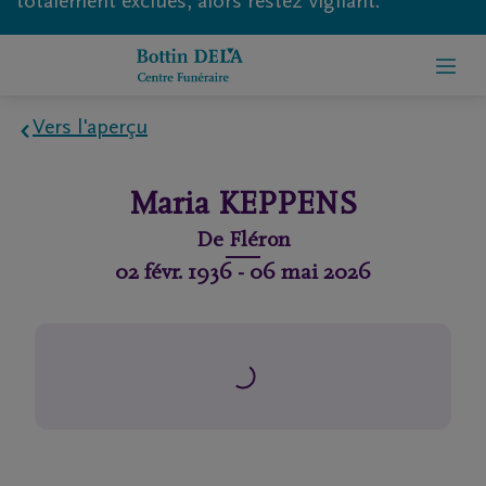
totalement exclues, alors restez vigilant.
Vers l'aperçu
Home
Maria
KEPPENS
À
De
Fléron
propos
02 févr. 1936
-
06 mai 2026
de
nous
Contact
Organiser
des