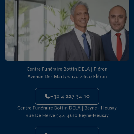
vous
24h/24
+32
4
227
Fléron
34
10
+32
Centre Funéraire Bottin DELA | Fléron
4
Beyne-
Avenue Des Martyrs 170 4620 Fléron
227
Heusay
34
10
+32 4 227 34 10
Centre Funéraire Bottin DELA | Beyne - Heusay
Rue De Herve 544 4610 Beyne-Heusay