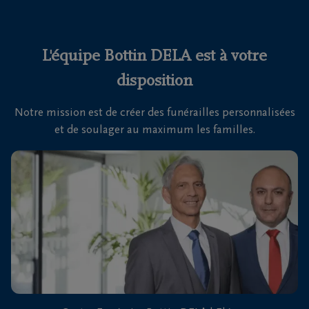
funérailles
Avis
L'équipe Bottin DELA est à votre
de
disposition
décès
Notre mission est de créer des funérailles personnalisées
Nos
et de soulager au maximum les familles.
centres
funéraires
Questions
fréquemment
posées
Nous
sommes
là pour