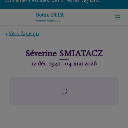
totalement exclues, alors restez vigilant.
Vers l'aperçu
Home
Séverine
SMIATACZ
À
12 déc. 1941
-
04 mai 2026
propos
de
nous
Contact
Organiser
des