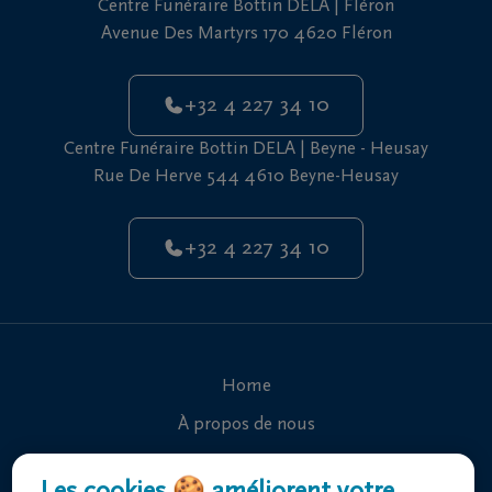
Centre Funéraire Bottin DELA | Fléron
vous
Avenue Des Martyrs 170 4620 Fléron
24h/24
+32
+32 4 227 34 10
4
227
Fléron
Centre Funéraire Bottin DELA | Beyne - Heusay
34
Rue De Herve 544 4610 Beyne-Heusay
10
+32
+32 4 227 34 10
4
Beyne-
227
Heusay
34
10
Home
À propos de nous
Contact
Les cookies 🍪 améliorent votre