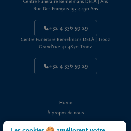
Centre Funéraire Bemelmans DELA | Ans
vous
Rue Des Français 193 4430 Ans
24h/24
+32
+32 4 336 59 29
4
336
Ans
Centre Funéraire Bemelmans DELA | Trooz
59
Grand'rue 41 4870 Trooz
29
+32
+32 4 336 59 29
4
336
Trooz
59
29
Home
À propos de nous
Contact
Les cookies 🍪 améliorent votre