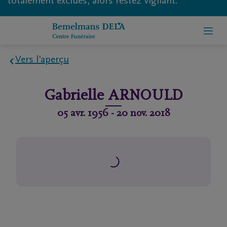
totalement exclues, alors restez vigilant.
Vers l'aperçu
Home
Gabrielle
ARNOULD
À
05 avr. 1956
-
20 nov. 2018
propos
de
nous
Contact
Organiser
des