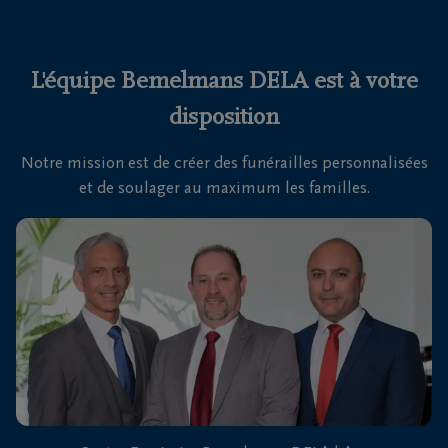
funérailles
Avis
L'équipe Bemelmans DELA est à votre
de
disposition
décès
Notre mission est de créer des funérailles personnalisées
Nos
et de soulager au maximum les familles.
centres
funéraires
Questions
fréquemment
posées
Nous
sommes
là pour