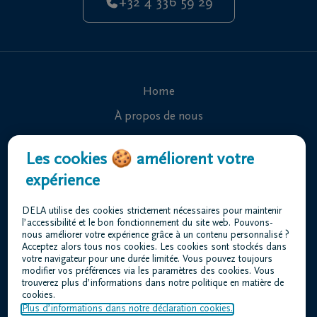
+32 4 336 59 29
Home
À propos de nous
Contact
Les cookies 🍪 améliorent votre
Organiser des funérailles
expérience
Avis de décès
DELA utilise des cookies strictement nécessaires pour maintenir
Nos centres funéraires
l’accessibilité et le bon fonctionnement du site web. Pouvons-
nous améliorer votre expérience grâce à un contenu personnalisé ?
Questions fréquemment posées
Acceptez alors tous nos cookies. Les cookies sont stockés dans
votre navigateur pour une durée limitée. Vous pouvez toujours
modifier vos préférences via les paramètres des cookies. Vous
trouverez plus d’informations dans notre politique en matière de
Conditions d'utilisation
cookies.
Déclaration relative à la vie privée
Plus d’informations dans notre déclaration cookies.