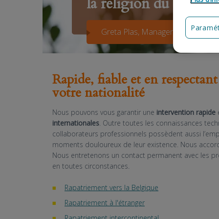
la religion du défunt.
Paramét
Greta Plas, Manager DELA Repatr
Rapide, fiable et en respectant
votre nationalité
Nous pouvons vous garantir une
intervention rapide
internationales
. Outre toutes les connaissances tec
collaborateurs professionnels possèdent aussi l’e
moments douloureux de leur existence. Nous accordo
Nous entretenons un contact permanent avec les pr
en toutes circonstances.
Rapatriement vers la Belgique
Rapatriement à l'étranger
Rapatriement intercontinental