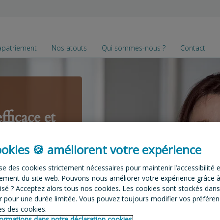
apatriement
Nos atouts
Qui sommes-nous ?
Contact
fficace et
n avec les
ookies 🍪 améliorent votre expérience
puis
s que
se des cookies strictement nécessaires pour maintenir l’accessibilité e
ement du site web. Pouvons-nous améliorer votre expérience grâce 
, le pays
isé ? Acceptez alors tous nos cookies. Les cookies sont stockés dans
r pour une durée limitée. Vous pouvez toujours modifier vos préférenc
ionalité ou
s des cookies.
formations dans notre déclaration cookies.