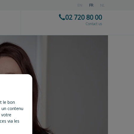
EN
FR
NL
02 720 80 00
Contact us
t le bon
à un contenu
 votre
es via les