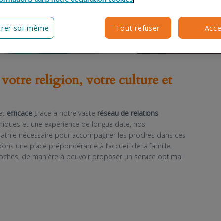
rer soi-même
Tout refuser
Acce
iations
 votre religion, votre culture et
et
efficace
grâce à notre vaste
réseau de relations
hniques et une expérience de longue date, nos
mpathie nécessaire pour accompagner les proches dans ces
ns une place prépondérante à l’accueil de la famille.
oches, de manière à pouvoir proposer un service optimal