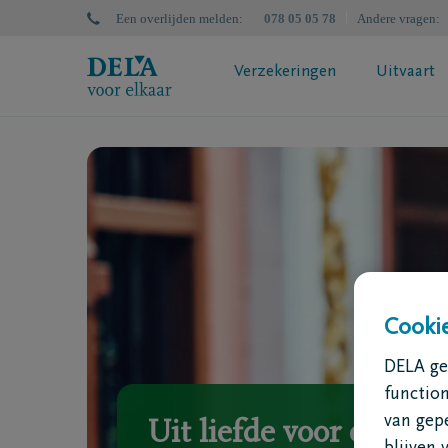
Een overlijden melden
:
078 05 05 78
Andere vragen
:
Verzekeringen
Uitvaart
DELA Uitvaartzorgplan
DELA Nal
Wat is een uitvaartverzekering?
Bereken
Bereken jouw premie
Successi
Jouw polisvoorstel aanvragen
Uitvaartverzekering? Doe de test
Cookie
DELA geb
functio
van gep
Uit liefde voor elkaar