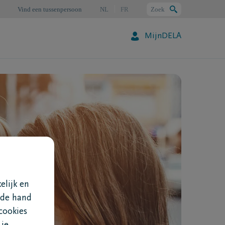
Vind een tussenpersoon
NL
FR
Zoek
MijnDELA
Zoeken
elijk en
 de hand
cookies