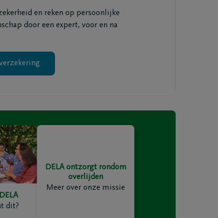
 zekerheid en reken op persoonlijke
nschap door een expert, voor en na
verzekering
Mail me het Troostboekje
DELA ontzorgt rondom
overlijden
Meer over onze missie
 DELA
t dit?