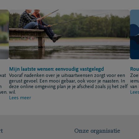
Mijn laatste wensen: eenvoudig vastgelegd
Rou
wat
Vooraf nadenken over je uitvaartwensen zorgt voor een
Zoek
gerust gevoel. Een mooi gebaar, ook voor je naasten. In
iema
n
deze online omgeving plan je je afscheid zoals jij het zelf
van 
ven.
wil.
Lee
Lees meer
t
Onze organisatie