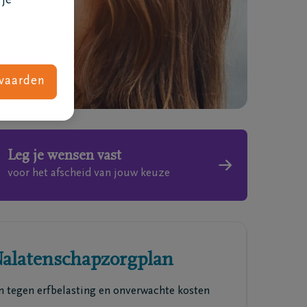
 je
vaarden
Leg je wensen vast
voor het afscheid van jouw keuze
Wat kost een uitvaart
alatenschapzorgplan
 tegen erfbelasting en onverwachte kosten