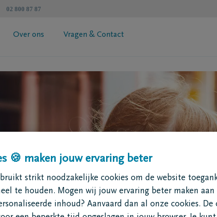
02 800 87 87
Over ons
Vragen & Contact
atenschapzorgplan
Algemene informatie
 jouw premie
Coöperatie DELA
esimulator
Vind een tussenpersoon
Contacteer mij
Vraag je brochure aan
s 🍪 maken jouw ervaring beter
ruikt strikt noodzakelijke cookies om de website toegank
neel te houden. Mogen wij jouw ervaring beter maken aan
ersonaliseerde inhoud? Aanvaard dan al onze cookies. De 