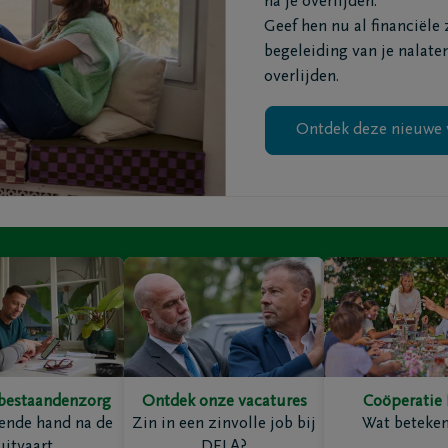
na je overlijden.
Geef hen nu al financiële
begeleiding van je nalate
ten
Inspiratie
overlijden.
Herinneringen
Voor elkaar gebaar
Ontdek deze nieuwe 
Wandelingen
enken
Podcasts
bestaandenzorg
Ontdek onze vacatures
Coöperatie
ties
Contact
ende hand na de
Zin in een zinvolle job bij
Wat beteken
kelaars
Contacteer mij
uitvaart
DELA?