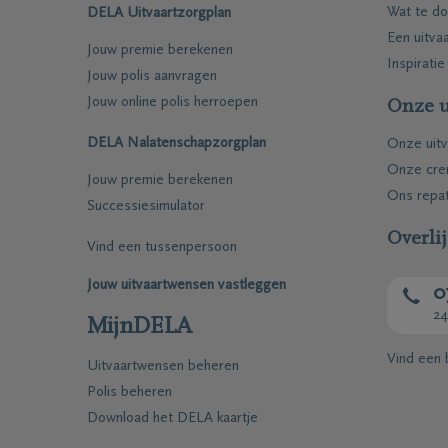
Wat te do
DELA Uitvaartzorgplan
Een uitva
Jouw premie berekenen
Inspiratie
Jouw polis aanvragen
Jouw online polis herroepen
Onze u
DELA Nalatenschapzorgplan
Onze uitv
Onze cre
Jouw premie berekenen
Ons repat
Successiesimulator
Overli
Vind een tussenpersoon
Jouw uitvaartwensen vastleggen
0
24
MijnDELA
Vind een
Uitvaartwensen beheren
Polis beheren
Download het DELA kaartje