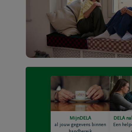
Coöperatie DELA
Evenemen
Werken bij DELA
Blog
DELA Fonds
Vooruitd
MijnDELA
DELA na
Vragen
Onze loca
al jouw gegevens binnen
Een help
Ik ben niet verzekerd
Onze ma
handbereik