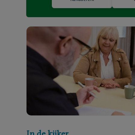
Ik ben verzekerd
Onze ho
Een uitvaart regelen
Onze be
Onze cr
Ons repa
In de kijker