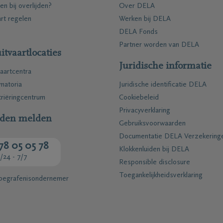
en bij overlijden?
Over DELA
art regelen
Werken bij DELA
DELA Fonds
Partner worden van DELA
itvaartlocaties
Juridische informatie
aartcentra
matoria
Juridische identificatie DELA
riëringcentrum
Cookiebeleid
Privacyverklaring
jden melden
Gebruiksvoorwaarden
Documentatie DELA Verzekering
78 05 05 78
Klokkenluiden bij DELA
/24 - 7/7
Responsible disclosure
Toegankelijkheidsverklaring
 begrafenisondernemer