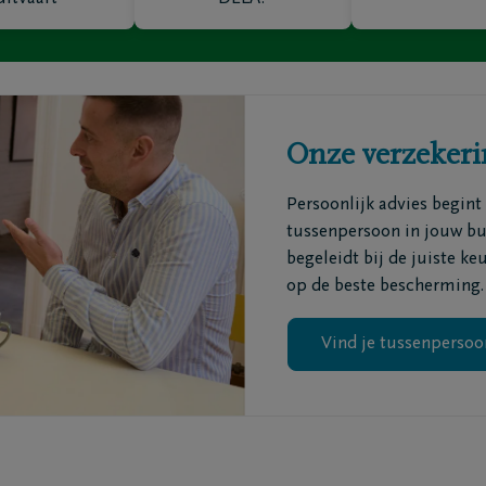
ofdkantoren
Maak een afspraak
grafenisondernemers
Ik heb een mening
ematoria
Ik heb een vraag
triëringscentrum
Onze verzeker
Persoonlijk advies begint
tussenpersoon in jouw buu
begeleidt bij de juiste ke
op de beste bescherming.
Vind je tussenpersoo