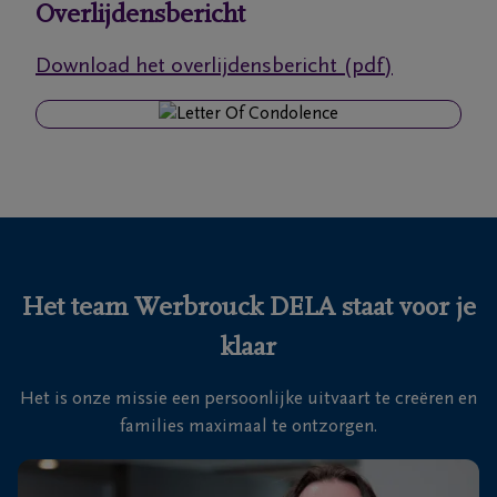
Overlijdensbericht
Ons
Download het overlijdensbericht (pdf)
itvaartcentrum
Veelgestelde
vragen
We
zijn er
voor je
Het team Werbrouck DELA staat voor je
24u/24
klaar
+32
51
Het is onze missie een persoonlijke uitvaart te creëren en
25
Roeselare
families maximaal te ontzorgen.
16
35