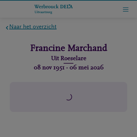
Naar het overzicht
Home
Francine
Marchand
Wie
Uit
Roeselare
zijn
08 nov 1951
-
06 mei 2026
we
Contact
Uitvaart
regelen
rlijdensberichten