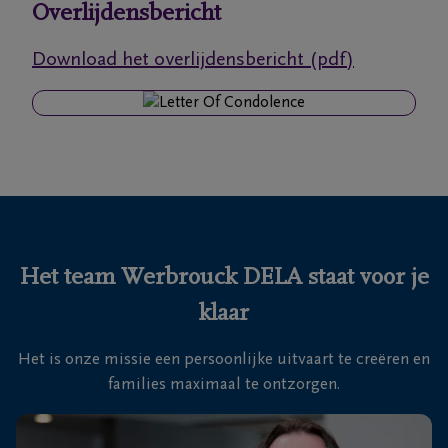
Overlijdensbericht
Ons
Download het overlijdensbericht (pdf)
itvaartcentrum
Veelgestelde
vragen
We
zijn er
voor je
Het team Werbrouck DELA staat voor je
24u/24
klaar
+32
51
Het is onze missie een persoonlijke uitvaart te creëren en
25
Roeselare
families maximaal te ontzorgen.
16
35