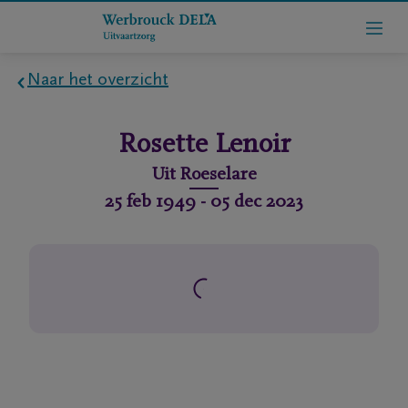
Naar het overzicht
Home
Rosette
Lenoir
Wie
Uit
Roeselare
zijn
25 feb 1949
-
05 dec 2023
we
Contact
Uitvaart
regelen
rlijdensberichten