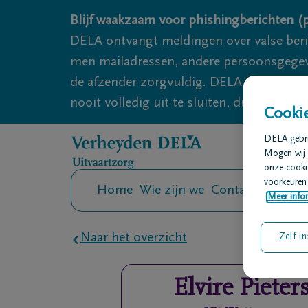
Overslaan en naar inhoud gaan
Blijf waakzaam voor phishingberichten (p
DELA ontvangt meldingen over valse ber
men mailadressen, andere persoonsgegeven
de afzender zorgvuldig. DELA onderneemt
nooit volledig uit te sluiten, dus blijf wa
Cookie
DELA gebrui
Mogen wij 
onze cookie
voorkeuren 
Home
Wie zijn we
Contact
Uitvaar
Meer infor
Naar het overzicht
Zelf in
Elvire
Pieter