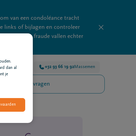
mom van een condoléance tracht
links of bijlagen en controleer
phishing en fraude vallen echter
houden.
voor je 24u/24
+32 93 66 19 92
Massemen
ard dan al
nt je
Veelgestelde vragen
nvaarden