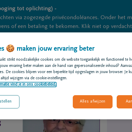
oging tot oplichting) -
ichten via zogezegde privécondoléances. Onder het 
s of een betaling te bekomen. Klik niet op verdachte 
 meerdere acties om dit te voorkomen. Pogingen tot 
akzaam.
s 🍪 maken jouw ervaring beter
kt strikt noodzakelijke cookies om de website toegankelijk en functioneel te 
We zijn er 
jouw ervaring beter maken aan de hand van gepersonaliseerde inhoud? Aanva
s. De cookies blijven voor een beperkte tijd opgeslagen in jouw browser. Je ku
altijd wijzigen via de cookie-instellingen.
t regelen
Overlijdensberichten
Ons uitvaartcentrum
matie vind je in ons cookiebeleid.
stellen
Alles afwijzen
Aa
s